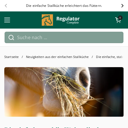
Zum Inhalt springen
Die einfache Stallküche erleichtert das Füttern.
Zurück
Wei
Warenkorb öf
0
Menü öffnen
Startseite
/
Neuigkeiten aus der einfachen Stallküche
/
Die einfache, stabile