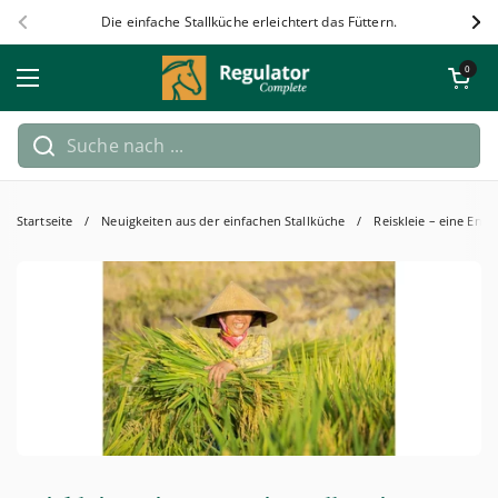
Zum Inhalt springen
Die einfache Stallküche erleichtert das Füttern.
Zurück
Wei
Warenkorb öf
0
Menü öffnen
Startseite
/
Neuigkeiten aus der einfachen Stallküche
/
Reiskleie – eine Ene