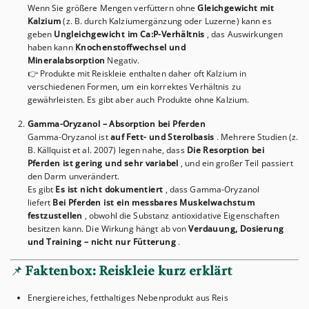
Wenn Sie größere Mengen verfüttern ohne
Gleichgewicht mit
Kalzium
(z. B. durch Kalziumergänzung oder Luzerne) kann es
geben
Ungleichgewicht im Ca:P-Verhältnis
, das Auswirkungen
haben kann
Knochenstoffwechsel und
Mineralabsorption
Negativ.
👉 Produkte mit Reiskleie enthalten daher oft Kalzium in
verschiedenen Formen, um ein korrektes Verhältnis zu
gewährleisten. Es gibt aber auch Produkte ohne Kalzium.
Gamma-Oryzanol – Absorption bei Pferden
Gamma-Oryzanol ist
auf Fett- und Sterolbasis
. Mehrere Studien (z.
B. Källquist et al. 2007) legen nahe, dass
Die Resorption bei
Pferden ist gering und sehr variabel
, und ein großer Teil passiert
den Darm unverändert.
Es gibt
Es ist nicht dokumentiert
, dass Gamma-Oryzanol
liefert
Bei Pferden ist ein messbares Muskelwachstum
festzustellen
, obwohl die Substanz antioxidative Eigenschaften
besitzen kann. Die Wirkung hängt ab von
Verdauung, Dosierung
und Training – nicht nur Fütterung
.
📌
Faktenbox: Reiskleie kurz erklärt
Energiereiches, fetthaltiges Nebenprodukt aus Reis