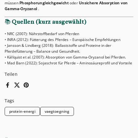
müssen
Phosphorungleichgewicht
oder
Unsichere Absorption von
Gamma-Oryzanol
.
📚
Quellen (kurz ausgewählt)
• NRC (2007): Nährstoffbedarf von Pferden
• INRA (2012): Fütterung des Pferdes – Europäische Empfehlungen
• Jansson & Lindberg (2018): Ballaststoffe und Proteine ​​in der
Pferdefütterung – Balance und Gesundheit.
• Källquist et al. (2007): Absorption von Gamma-Oryzanol bei Pferden.
• Mad Barn (2022): Sojaschrot für Pferde – Aminosäureprofil und Vorteile
Teilen
Facebook
X (Twitter)
Pinterest
Tags
protein-energi
vaegtoegning