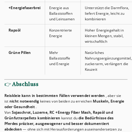
+Energiefaserbrei
Energie aus
Unterstützt die Darmflora,
Ballaststoffen
liefert Energie, leicht zu
und Leinsamen
kombinieren
Rapsöl
Konzentrierte
Hoher Energiegehalt in
Energie
kleinen Mengen, stabil,
wirtschaftlich
Grüne Pillen
Mehr
Natürliches
Ballaststoffe
Nahrungsergänzungsmittel,
und Energie
zuckerarm, verlängert die
Kauzeit
👉
Abschluss
Reiskleie kann in bestimmten Fällen verwendet werden
, aber sie
ist
nicht notwendig
keines von beiden zu erreichen
Muskeln, Energie
oder Gesundheit
.
Von
Sojaschrot, Luzerne, RC +Energy Fiber Mash, Rapsöl und
Grünfutterpellets kombinieren
kannst du
die Bedürfnisse des
Pferdes präziser, ausgewogener und besser dokumentiert
abdecken
— ohne sich mit Herausforderungen auseinandersetzen zu