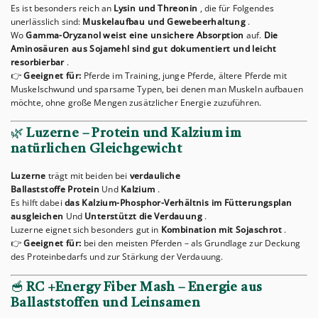
Es ist besonders reich an
Lysin und Threonin
, die für Folgendes
unerlässlich sind:
Muskelaufbau und Gewebeerhaltung
.
Wo
Gamma-Oryzanol weist eine unsichere Absorption
auf.
Die
Aminosäuren aus Sojamehl sind gut dokumentiert und leicht
resorbierbar
.
👉
Geeignet für:
Pferde im Training, junge Pferde, ältere Pferde mit
Muskelschwund und sparsame Typen, bei denen man Muskeln aufbauen
möchte, ohne große Mengen zusätzlicher Energie zuzuführen.
🌿
Luzerne – Protein und Kalzium im
natürlichen Gleichgewicht
Luzerne
trägt mit beiden bei
verdauliche
Ballaststoffe
Protein
Und
Kalzium
.
Es hilft dabei
das Kalzium-Phosphor-Verhältnis im Fütterungsplan
ausgleichen
Und
Unterstützt die Verdauung
.
Luzerne eignet sich besonders gut in
Kombination mit Sojaschrot
.
👉
Geeignet für:
bei den meisten Pferden – als Grundlage zur Deckung
des Proteinbedarfs und zur Stärkung der Verdauung.
🥣
RC +Energy Fiber Mash – Energie aus
Ballaststoffen und Leinsamen