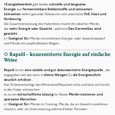
+Energiefaserbrei
gibt beides
schnelle und langsame
Energie
aus
fermentierbare Ballaststoffe und Leinsamen
.
Leinsamen
liefert gesunde Fettsäuren und unterstützt
Fell, Haut und
Verdauung
.
Die Zusammensetzung des Futterbreis macht ihn ideal für Pferde,
die
mehr Energie oder Gewicht
, während
Das Darmmilieu wird
gestärkt
.
👉
Geeignet für:
Pferde mit erhöhtem Energie- oder Gewichtsbedarf
und Pferde mit empfindlichem Magen.
🌻
Rapsöl – konzentrierte Energie auf einfache
Weise
Rapsöl
ist ein
eine stabile und gut dokumentierte Energiequelle
, die
angegeben werden kann in
kleine Mengen
Zu
die Energiezufuhr
deutlich erhöhen
.
Das Öl beeinträchtigt den Mineralstoffhaushalt nicht und lässt sich leicht
in das Futter einmischen.
es ist ein
wirtschaftliche Lösung
für Boote
Pferde trainieren und
sparsame Menschen
.
👉
Geeignet für:
Pferde im Training, Pferde, die an Gewicht zunehmen
müssen, oder als Unterstützung während kalter Perioden.