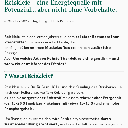
Reiskleie – eine Energiequelle mit
Potenzial… aber nicht ohne Vorbehalte.
6. Oktober 2025
Ingeborg Rahbek Pedersen
Reiskleie
ist in den letzten Jahren zu einem
beliebter Bestandteil von
Pferdefutter
, insbesondere für Pferde, die
benötigen
übernehmen
Muskelaufbau
oder haben
zusätzliche
Energie
.
Aber
Um welche Art von Rohstoff handelt es sich eigentlich – und
wie wirkt er im Körper des Pferdes?
❓
Was ist Reiskleie?
Reiskleie
Ist es
Die äußere Hülle und der Keimling des Reiskorns
, die
nach dem Polieren zu weißem Reis übrig bleiben.
es ist ein
energiereicher Rohstoff
mit einem
relativ hoher Fettgehalt
(ca. 15–20 %)
mäßiger Proteingehalt (etwa 13–15 %)
und eins
hoher
Phosphorgehalt
.
Um Ranzigkeit zu vermeiden, wird Reiskleie typischerweise
durch
Wärmebehandlung stabilisiert
, wodurch die Haltbarkeit verlängert und