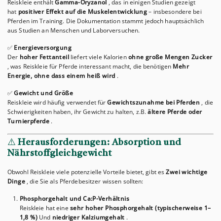
Reiskleie enthält
Gamma-Oryzanol
, das in einigen Studien gezeigt
hat
positiver Effekt auf die Muskelentwicklung
– insbesondere bei
Pferden im Training. Die Dokumentation stammt jedoch hauptsächlich
aus Studien an Menschen und Laborversuchen.
✅
Energieversorgung
Der
hoher Fettanteil
liefert viele Kalorien
ohne große Mengen Zucker
, was Reiskleie für Pferde interessant macht, die benötigen
Mehr
Energie, ohne dass einem heiß wird
.
✅
Gewicht und Größe
Reiskleie wird häufig verwendet für
Gewichtszunahme bei Pferden
, die
Schwierigkeiten haben, ihr Gewicht zu halten, z.B.
ältere Pferde oder
Turnierpferde
.
⚠️
Herausforderungen: Absorption und
Nährstoffgleichgewicht
Obwohl Reiskleie viele potenzielle Vorteile bietet, gibt es
Zwei wichtige
Dinge
, die Sie als Pferdebesitzer wissen sollten:
Phosphorgehalt und Ca:P-Verhältnis
Reiskleie hat eine
sehr hoher Phosphorgehalt (typischerweise 1–
1,8 %)
Und
niedriger Kalziumgehalt
.