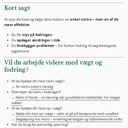
Kort sagt
At veje din hest og følge dens huld er en
enkel rutine – men en af de
mest effektive
:
Du får
styr på fodringen
Du
opdager ændringer i tide
Du
forebygger problemer
– fra forkert fodring til vægtbetingede
sygdomme
Vil du arbejde videre med vægt og
fodring?
Vil du hjælpe din hest ned i vægt?
→ Se vores
Lettere Lørdag
Overvejer du halm i fodringen?
→
Halm til heste – en løsning når grovfoderet indeholder for meget
sukker
Vil du hjælpe din hest op i vægt?
→
Hjælp din hest op i vægt – uden at gå på kompromis med sundhed
→
Vægtøgning hos heste – ernæringsstrategier og inflammatorisk risiko
Har du brug for personlig sparring?