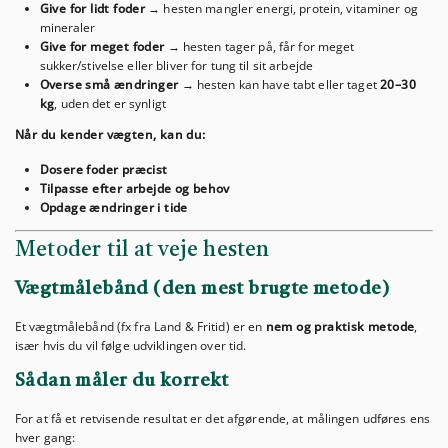
Give for lidt foder
→ hesten mangler energi, protein, vitaminer og
mineraler
Give for meget foder
→ hesten tager på, får for meget
sukker/stivelse eller bliver for tung til sit arbejde
Overse små ændringer
→ hesten kan have tabt eller taget
20–30
kg
, uden det er synligt
Når du kender vægten, kan du:
Dosere foder præcist
Tilpasse efter arbejde og behov
Opdage ændringer i tide
Metoder til at veje hesten
Vægtmålebånd (den mest brugte metode)
Et vægtmålebånd (fx fra Land & Fritid) er en
nem og praktisk metode
,
især hvis du vil følge udviklingen over tid.
Sådan måler du korrekt
For at få et retvisende resultat er det afgørende, at målingen udføres ens
hver gang: