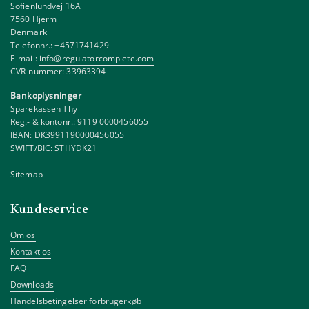
Sofienlundvej 16A
7560 Hjerm
Denmark
Telefonnr.:
+4571741429
E-mail:
info@regulatorcomplete.com
CVR-nummer: 33963394
Bankoplysninger
Sparekassen Thy
Reg.- & kontonr.: 9119 0000456055
IBAN: DK3991190000456055
SWIFT/BIC: STHYDK21
Sitemap
Kundeservice
Om os
Kontakt os
FAQ
Downloads
Handelsbetingelser forbrugerkøb