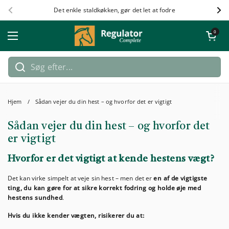
Gå til indhold
Det enkle staldkøkken, gør det let at fodre
Forrige
Næ
Åben vog
0
Åbn menuen
Hjem
/
Sådan vejer du din hest – og hvorfor det er vigtigt
Sådan vejer du din hest – og hvorfor det
er vigtigt
Hvorfor er det vigtigt at kende hestens vægt?
Det kan virke simpelt at veje sin hest – men det er
en af de vigtigste
ting, du kan gøre for at sikre korrekt fodring og holde øje med
hestens sundhed
.
Hvis du ikke kender vægten, risikerer du at: