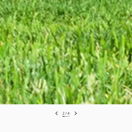
2
/
4
Forrige slide
Næste slide