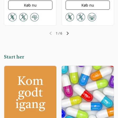
Køb nu
Køb nu
1
/
6
Forrige slide
Næste slide
Start her