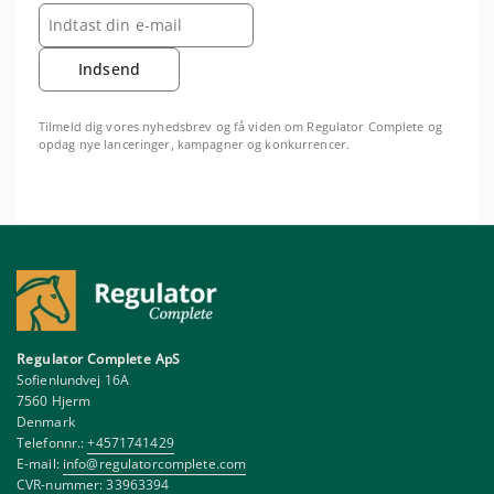
Indsend
Tilmeld dig vores nyhedsbrev og få viden om Regulator Complete og
opdag nye lanceringer, kampagner og konkurrencer.
Regulator Complete ApS
Sofienlundvej 16A
7560 Hjerm
Denmark
Telefonnr.:
+4571741429
E-mail:
info@regulatorcomplete.com
CVR-nummer: 33963394