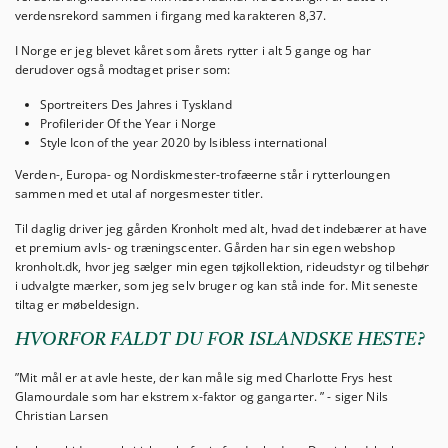
verdensrekord sammen i firgang med karakteren 8,37.
I Norge er jeg blevet kåret som årets rytter i alt 5 gange og har
derudover også modtaget priser som:
Sportreiters Des Jahres i Tyskland
Profilerider Of the Year i Norge
Style Icon of the year 2020 by Isibless international
Verden-, Europa- og Nordiskmester-trofæerne står i rytterloungen
sammen med et utal af norgesmester titler.
Til daglig driver jeg gården Kronholt med alt, hvad det indebærer at have
et premium avls- og træningscenter. Gården har sin egen webshop
kronholt.dk, hvor jeg sælger min egen tøjkollektion, rideudstyr og tilbehør
i udvalgte mærker, som jeg selv bruger og kan stå inde for. Mit seneste
tiltag er møbeldesign.
HVORFOR FALDT DU FOR ISLANDSKE HESTE?
”Mit mål er at avle heste, der kan måle sig med Charlotte Frys hest
Glamourdale som har ekstrem x-faktor og gangarter. ” - siger Nils
Christian Larsen