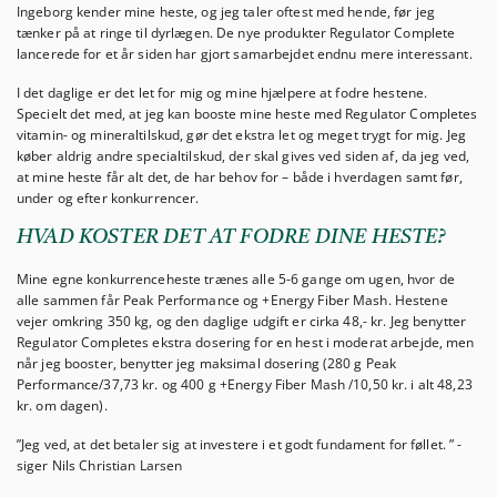
Ingeborg kender mine heste, og jeg taler oftest med hende, før jeg
tænker på at ringe til dyrlægen. De nye produkter Regulator Complete
lancerede for et år siden har gjort samarbejdet endnu mere interessant.
I det daglige er det let for mig og mine hjælpere at fodre hestene.
Specielt det med, at jeg kan booste mine heste med Regulator Completes
vitamin- og mineraltilskud, gør det ekstra let og meget trygt for mig. Jeg
køber aldrig andre specialtilskud, der skal gives ved siden af, da jeg ved,
at mine heste får alt det, de har behov for – både i hverdagen samt før,
under og efter konkurrencer.
HVAD KOSTER DET AT FODRE DINE HESTE?
Mine egne konkurrenceheste trænes alle 5-6 gange om ugen, hvor de
alle sammen får Peak Performance og +Energy Fiber Mash. Hestene
vejer omkring 350 kg, og den daglige udgift er cirka 48,- kr. Jeg benytter
Regulator Completes ekstra dosering for en hest i moderat arbejde, men
når jeg booster, benytter jeg maksimal dosering (280 g Peak
Performance/37,73 kr. og 400 g +Energy Fiber Mash /10,50 kr. i alt 48,23
kr. om dagen).
”Jeg ved, at det betaler sig at investere i et godt fundament for føllet. ” -
siger Nils Christian Larsen