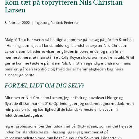
Kom tæt på toprytteren Nils Christian
Larsen
8. februar 2022
Ingeborg Rahbek Pedersen
Malgré Tout har været så heldige at komme på besøg på gården Kronholt
i Herning, som ejes af landsholds- og islandshesterytter Nils Christian
Larsen. Som billederne viser, er gården imponerende, og man føler
nærmest mere, at man står i et Rolls Royce showroom end i en stald. Vi vil
gerne komme tættere på, hvem Nils Christian egentlig er, høre om hans
passion, gården Kronholt, og hvad der er hemmeligheden bag hans
succesrige heste.
FORTÆL LIDT OM DIG SELV?
Mit navn er Nils Christian Larsen, jeg er født og opvokset i Norge og
flyttede til Danmark i 2016. Oprindeligt er jeg uddannet gourmetkok, men
min passion for og kærlighed til de islandske heste er blevet min
fuldtidsbeskæftigelse.
Jeg er professionel berider, uddannet på RIK3-niveau, som er det højeste
inden for islandske heste. I firgang ligger jeg nummer ét på
verdensranglisten med min hest Flaumur fra Solvangi. I år satte vi