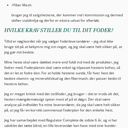
+Fiber Mash
bruger jeg til salgshestene, der kommer ind i kommission og dermed
skifter staldmiljø og derfor er ekstra udsat for efterløb.
HVILKE KRAV STILLER DU TIL DIT FODER?
Tillid er nøgleordet når jeg vælger foderleverandører – jeg skal ikke
bruge tid på at bekymre mig om noget, og jeg skal være helt sikker på, at
jeg gør mit bedste.
Mine heste skal være dækket mere end fuldt ind med de produkter, jeg
fodrer med. Foderplanen skal være enkel og tilpasset hestens behov, så
det er let at fodre den. For at holde hestene sunde, får hver hest det
bedste vitamin- og mineraltilskud og den fibermash, der passer bedst til
hestens behov.
Jeg er meget kritisk med det stråfoder, jeg bruger – det er trods alt det,
hesten mængdemæssigt spiser mest af på et døgn. Der skal være
analyse på indholdet fra mine leverandører, da jeg skal være helt sikker
på, at jeg får en korrekt sammensat foderplan for den enkelte hest.
Jeg har samarbejdet med Regulator Complete de sidste 6 år, og vi har
udviklet det tætte bånd, en lille leverandør kan have med sine kunder.