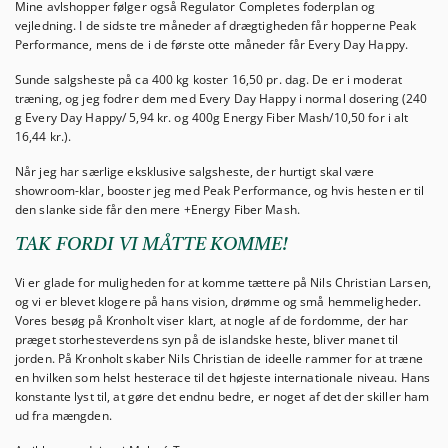
Mine avlshopper følger også Regulator Completes foderplan og
vejledning. I de sidste tre måneder af drægtigheden får hopperne Peak
Performance, mens de i de første otte måneder får Every Day Happy.
Sunde salgsheste på ca 400 kg koster 16,50 pr. dag. De er i moderat
træning, og jeg fodrer dem med Every Day Happy i normal dosering (240
g Every Day Happy/ 5,94 kr. og 400g Energy Fiber Mash/10,50 for i alt
16,44 kr.).
Når jeg har særlige eksklusive salgsheste, der hurtigt skal være
showroom-klar, booster jeg med Peak Performance, og hvis hesten er til
den slanke side får den mere +Energy Fiber Mash.
TAK FORDI VI MÅTTE KOMME!
Vi er glade for muligheden for at komme tættere på Nils Christian Larsen,
og vi er blevet klogere på hans vision, drømme og små hemmeligheder.
Vores besøg på Kronholt viser klart, at nogle af de fordomme, der har
præget storhesteverdens syn på de islandske heste, bliver manet til
jorden. På Kronholt skaber Nils Christian de ideelle rammer for at træne
en hvilken som helst hesterace til det højeste internationale niveau. Hans
konstante lyst til, at gøre det endnu bedre, er noget af det der skiller ham
ud fra mængden.