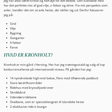
Jeg har altid været kritisk og haft øje for det bedste. Den islandske hest
har det perfekte mix af god vilje, x-faktor og drive. Fra mit perspektiv som
avler, handler det om at avle heste, der skiller sig ud. Derfor fokuserer
jeg på:
Sind
Vilje
Bygning
Gangarter
X-faktor
Farve
HVAD ER KRONHOLT?
Kronholt er min gård i Herning. Her har jeg træningsstald og salg af top
konkurrenceheste på internationalt niveau. På gården har jeg:
14 nyindrettede high-end bokse, flere med tilhørende paddock
Store løsdriftsområder
Ridehus med krystallysekroner
Skridtbånd
Udendørsridebane
Ovalbane, som er specialdesignet til islandske heste
2 eksklusive riders lounge