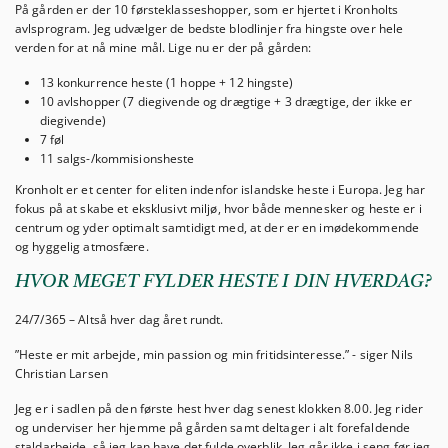
På gården er der 10 førsteklasseshopper, som er hjertet i Kronholts
avlsprogram. Jeg udvælger de bedste blodlinjer fra hingste over hele
verden for at nå mine mål. Lige nu er der på gården:
13 konkurrence heste (1 hoppe + 12 hingste)
10 avlshopper (7 diegivende og drægtige + 3 drægtige, der ikke er
diegivende)
7 føl
11 salgs-/kommisionsheste
Kronholt er et center for eliten indenfor islandske heste i Europa. Jeg har
fokus på at skabe et eksklusivt miljø, hvor både mennesker og heste er i
centrum og yder optimalt samtidigt med, at der er en imødekommende
og hyggelig atmosfære.
HVOR MEGET FYLDER HESTE I DIN HVERDAG?
24/7/365 – Altså hver dag året rundt.
”Heste er mit arbejde, min passion og min fritidsinteresse.” - siger Nils
Christian Larsen
Jeg er i sadlen på den første hest hver dag senest klokken 8.00. Jeg rider
og underviser her hjemme på gården samt deltager i alt forefaldende
staldarbejde, så jeg kan have det fulde overblik. Jeg går ikke i seng før jeg