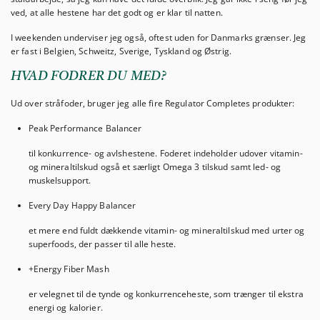
ved, at alle hestene har det godt og er klar til natten.
I weekenden underviser jeg også, oftest uden for Danmarks grænser. Jeg
er fast i Belgien, Schweitz, Sverige, Tyskland og Østrig.
HVAD FODRER DU MED?
Ud over stråfoder, bruger jeg alle fire Regulator Completes produkter:
Peak Performance Balancer
til konkurrence- og avlshestene. Foderet indeholder udover vitamin-
og mineraltilskud også et særligt Omega 3 tilskud samt led- og
muskelsupport.
Every Day Happy Balancer
et mere end fuldt dækkende vitamin- og mineraltilskud med urter og
superfoods, der passer til alle heste.
+Energy Fiber Mash
er velegnet til de tynde og konkurrenceheste, som trænger til ekstra
energi og kalorier.