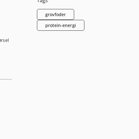
Tags
grovfoder
protein-energi
ørsel