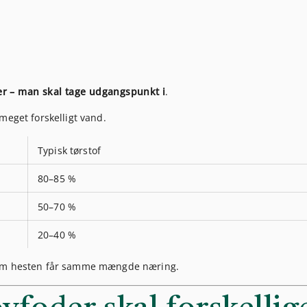
oder – man skal tage udgangspunkt i
.
meget forskelligt vand.
Typisk tørstof
80–85 %
50–70 %
20–40 %
v om hesten får samme mængde næring.