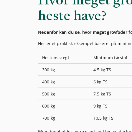
Hvor meget grov
heste have?
Nedenfor kan du se, hvor meget grovfoder for
Her er et praktisk eksempel baseret på mini
Hestens vægt
Minimum tørstof
300 kg
4,5 kg TS
400 kg
6 kg TS
500 kg
7,5 kg TS
600 kg
9 kg TS
700 kg
10,5 kg TS
Wrap indeholder mere vand end hø, og derfor s