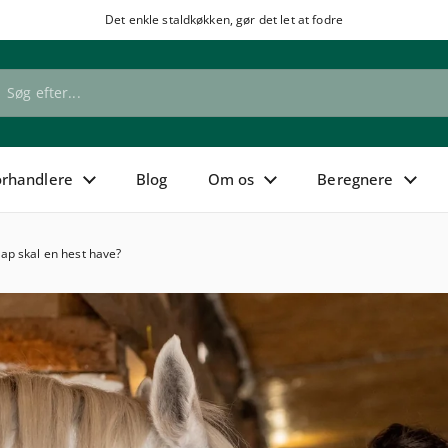
Det enkle staldkøkken, gør det let at fodre
orhandlere
Blog
Om os
Beregnere
ap skal en hest have?