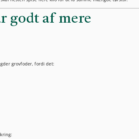
r godt af mere
.
der grovfoder, fordi det:
kring: