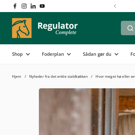
Gå til indhold
Facebook
Instagram
LinkedIn
YouTube
Forrige
Shop
Foderplan
Sådan gør du
F
Hjem
/
Nyheder fra det enkle staldkøkken
/
Hvor meget hø eller wr