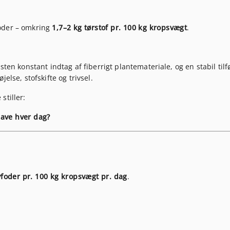
oder – omkring
1,7–2 kg tørstof pr. 100 kg kropsvægt
.
ten konstant indtag af fiberrigt plantemateriale, og en stabil tilf
else, stofskifte og trivsel.
stiller:
have hver dag?
vfoder pr. 100 kg kropsvægt pr. dag
.