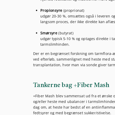
Propionsyre
(proprionat)
udgør 20-30 %, omsættes også i leveren o
langsom proces, der ikke direkte kan aflæs
Smørsyre
(butyrat)
udgør typisk 5-10 % og optages direkte i t
tarmslimhinden.
Der er en begrænset forskning om tarmflora-æn
ved efterløb, sammenlignet med heste med stabi
transplantation, hvor man via sonde giver tarm
Tankerne bag +Fiber Mash
+Fiber Mash blev sammensat ud fra et ønske o
og/eller heste med ubalancer i tarmslimhindens
dag om, at heste har bedst af en antiinflammat
fedtsyrer og med begrænset sukker/stivelse.