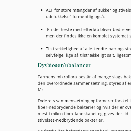
ALT for store mængder af sukker og stivel
udelukkelse” formentlig også.
En del heste med efterløb bliver bedre ved
men der findes ikke en komplet systematisk
Tilstrækkelighed af alle kendte næringssto
selvfølge, lige så tilstrækkeligt salt, lige
Dysbioser/ubalancer
Tarmens mikroflora består af mange slags bakt
den overordnede sammensætning, styres af en
får.
Foderets sammensætning opformerer forskellig
fiber-nedbrydende bakterier og hvis der er ov
mest i mikro-flora-landskabet og gives der lid
stivelses-nedbrydende bakterier.