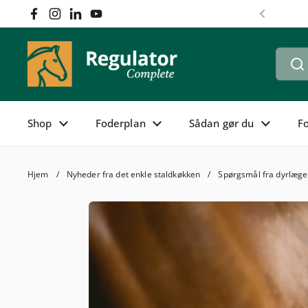
Gå til indhold
Facebook
Instagram
LinkedIn
YouTube
Forrige
Shop
Foderplan
Sådan gør du
F
Hjem
/
Nyheder fra det enkle staldkøkken
/
Spørgsmål fra dyrlægen