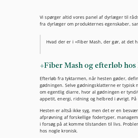
Vi spørger altid vores panel af dyrlæger til r
fra dyrlæger om produkternes egenskaber, sa
Hvad der er i +Fiber Mash, der gør, at det 
+Fiber Mash og efterløb hos
Efterløb fra tyktarmen, når hesten gøder, defi
gødningen. Selve gødningsklatterne er typisk n
om egentlig diarre, hvor al gødningen er tynd
appetit, energi, ridning og helbred i øvrigt. P
Hesten er altså ikke syg, men det er en besvær
afprøvning af forskellige fodertyper, manageme
i forsøg på at komme tilstanden til livs. Probl
hos nogle kronisk.