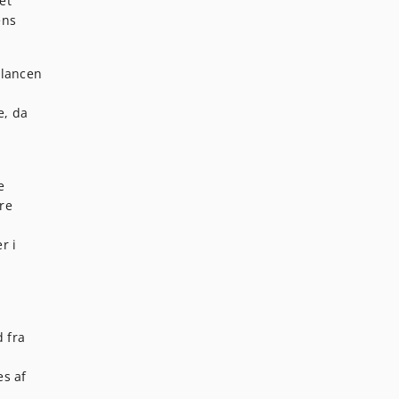
et
ens
alancen
e, da
e
re
r i
 fra
es af