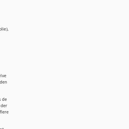
lie),
elve
 den
s de
lder
flere