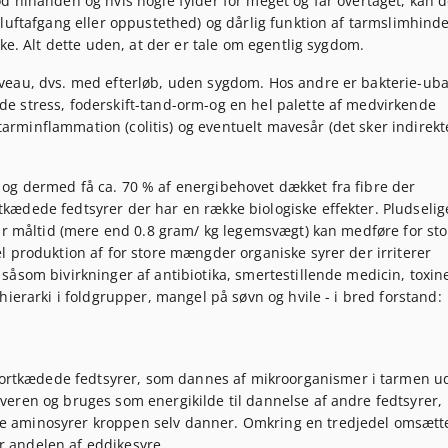
d hinanden og hvis nogle fylder for meget og får overtaget, kan d
(luftafgang eller oppustethed) og dårlig funktion af tarmslimhind
ke. Alt dette uden, at der er tale om egentlig sygdom.
veau, dvs. med efterløb, uden sygdom. Hos andre er bakterie-ub
e stress, foderskift-tand-orm-og en hel palette af medvirkende
, tarminflammation (colitis) og eventuelt mavesår (det sker indirekt
og dermed få ca. 70 % af energibehovet dækket fra fibre der
ædede fedtsyrer der har en række biologiske effekter. Pludselig
 pr måltid (mere end 0.8 gram/ kg legemsvægt) kan medføre for sto
l produktion af for store mængder organiske syrer der irriterer
åsom bivirkninger af antibiotika, smertestillende medicin, toxine
hierarki i foldgrupper, mangel på søvn og hvile - i bred forstand:
ortkædede fedtsyrer, som dannes af mikroorganismer i tarmen ud
leveren og bruges som energikilde til dannelse af andre fedtsyrer,
 de aminosyrer kroppen selv danner. Omkring en tredjedel omsætt
r andelen af eddikesyre.