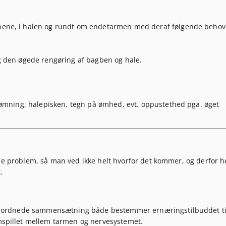
ene, i halen og rundt om endetarmen med deraf følgende behov
g den øgede rengøring af bagben og hale.
tømning, halepisken, tegn på ømhed, evt. oppustethed pga. øget
de problem, så man ved ikke helt hvorfor det kommer, og derfor h
.
erordnede sammensætning både bestemmer ernæringstilbuddet ti
spillet mellem tarmen og nervesystemet.