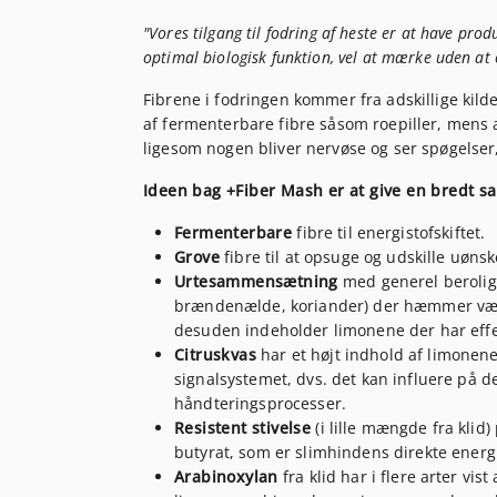
"Vores tilgang til fodring af heste er at have produ
optimal biologisk funktion, vel at mærke uden at
Fibrene i fodringen kommer fra adskillige kil
af fermenterbare fibre såsom roepiller, mens 
ligesom nogen bliver nervøse og ser spøgelser,
Ideen bag +Fiber Mash er at give en bredt s
Fermenterbare
fibre til energistofskiftet.
Grove
fibre til at opsuge og udskille uønsk
Urtesammensætning
med generel berolige
brændenælde, koriander) der hæmmer vækst
desuden indeholder limonene der har effe
Citruskvas
har et højt indhold af limonen
signalsystemet, dvs. det kan influere på 
håndteringsprocesser.
Resistent stivelse
(i lille mængde fra klid
butyrat, som er slimhindens direkte energi
Arabinoxylan
fra klid har i flere arter vis