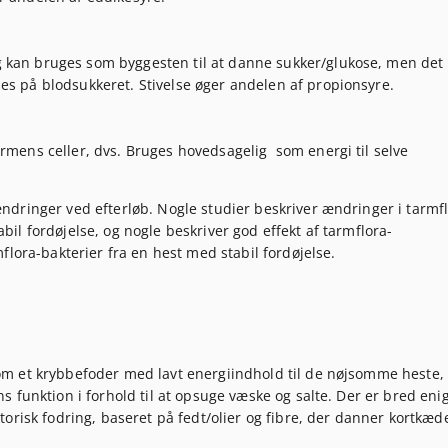
g kan bruges som byggesten til at danne sukker/glukose, men det 
es på blodsukkeret. Stivelse øger andelen af propionsyre.
armens celler, dvs. Bruges hovedsagelig som energi til selve
dringer ved efterløb. Nogle studier beskriver ændringer i tarmf
l fordøjelse, og nogle beskriver god effekt af tarmflora-
flora-bakterier fra en hest med stabil fordøjelse.
m et krybbefoder med lavt energiindhold til de nøjsomme heste,
 funktion i forhold til at opsuge væske og salte. Der er bred eni
orisk fodring, baseret på fedt/olier og fibre, der danner kortkæ