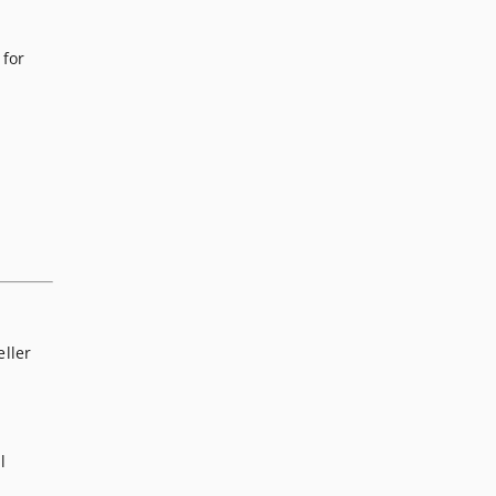
 for
eller
l