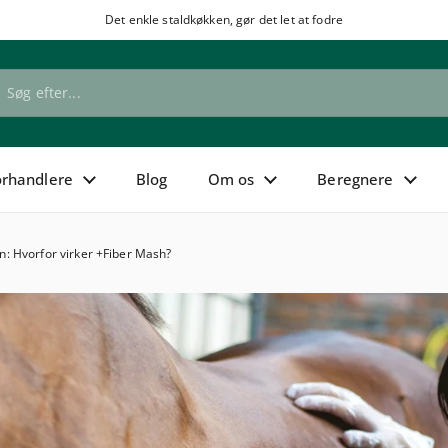
Det enkle staldkøkken, gør det let at fodre
orhandlere
Blog
Om os
Beregnere
: Hvorfor virker +Fiber Mash?