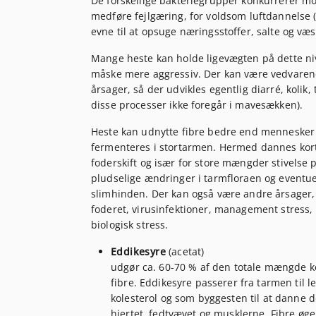
De forskellige bakteriegrupper konkurrerer mo
medføre fejlgæring, for voldsom luftdannelse 
evne til at opsuge næringsstoffer, salte og væs
Mange heste kan holde ligevægten på dette ni
måske mere aggressiv. Der kan være vedvarend
årsager, så der udvikles egentlig diarré, kolik
disse processer ikke foregår i mavesækken).
Heste kan udnytte fibre bedre end mennesker 
fermenteres i stortarmen. Hermed dannes kortk
foderskift og især for store mængder stivelse
pludselige ændringer i tarmfloraen og eventue
slimhinden. Der kan også være andre årsager, s
foderet, virusinfektioner, management stress, 
biologisk stress.
Eddikesyre
(acetat)
udgør ca. 60-70 % af den totale mængde k
fibre. Eddikesyre passerer fra tarmen til 
kolesterol og som byggesten til at danne
hjertet, fedtvævet og musklerne. Fibre øge