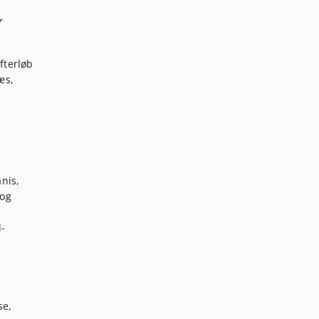
r
fterløb
æs,
nis,
 og
d-
se,