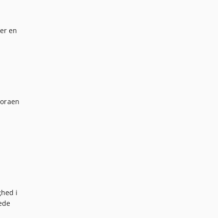
er en
loraen
ghed i
dede