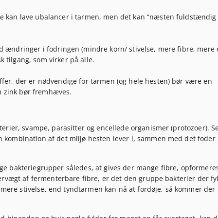
se kan lave ubalancer i tarmen, men det kan ”næsten fuldstændig
 ændringer i fodringen (mindre korn/ stivelse, mere fibre, mere o
 tilgang, som virker på alle.
ffer, der er nødvendige for tarmen (og hele hesten) bør være en
som zink bør fremhæves.
erier, svampe, parasitter og encellede organismer (protozoer). S
 kombination af det miljø hesten lever i, sammen med det foder
e bakteriegrupper således, at gives der mange fibre, opformere
ervægt af fermenterbare fibre, er det den gruppe bakterier der fy
t mere stivelse, end tyndtarmen kan nå at fordøje, så kommer der 