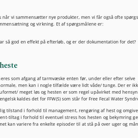
åds når vi sammensætter nye produkter, men vi får også ofte spørg
mmensætning og virkning. Et af spørgsmålene er:
har så god en effekt på efterløb, og er der dokumentation for det?
 heste
neres som afgang af tarmvæske enten før, under eller efter selve
ormale, men kan i nogle tilfælde være lidt våde/ tunge. Der er ikk
/uformet/ meget løs og hesten er som regel upåvirket med hensyn 
å engelsk kaldes det for FFW(S) som står for Free Fecal Water Synd
lig tilstand i forhold til management, rengøring af hest og omgive
nt-tiltag i forhold til eventuel stress hos hesten og bekymring ge
emet kan variere fra enkelte episoder til at stå på over uger og må