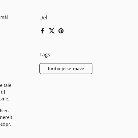
smål
Del
Facebook
X (Twitter)
Pinterest
Tags
fordoejelse-mave
e tale
til
rome.
lser,
nerelt
neder,