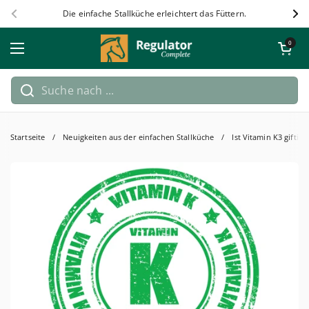
Zum Inhalt springen
Die einfache Stallküche erleichtert das Füttern.
Zurück
Wei
Warenkorb öf
0
Menü öffnen
Startseite
/
Neuigkeiten aus der einfachen Stallküche
/
Ist Vitamin K3 giftig?