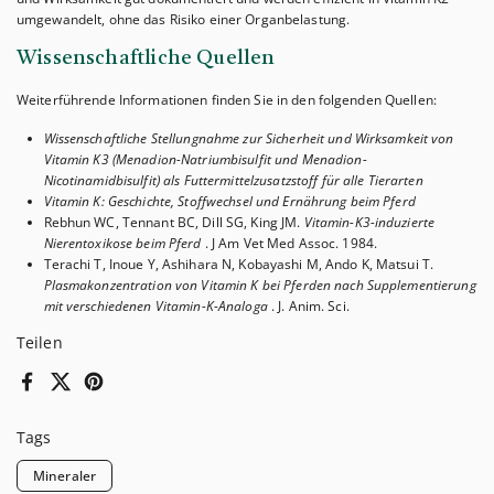
umgewandelt, ohne das Risiko einer Organbelastung.
Wissenschaftliche Quellen
Weiterführende Informationen finden Sie in den folgenden Quellen:
Wissenschaftliche Stellungnahme zur Sicherheit und Wirksamkeit von
Vitamin K3 (Menadion-Natriumbisulfit und Menadion-
Nicotinamidbisulfit) als Futtermittelzusatzstoff für alle Tierarten
Vitamin K: Geschichte, Stoffwechsel und Ernährung beim Pferd
Rebhun WC, Tennant BC, Dill SG, King JM.
Vitamin-K3-induzierte
Nierentoxikose beim Pferd
. J Am Vet Med Assoc. 1984.
Terachi T, Inoue Y, Ashihara N, Kobayashi M, Ando K, Matsui T.
Plasmakonzentration von Vitamin K bei Pferden nach Supplementierung
mit verschiedenen Vitamin-K-Analoga
. J. Anim. Sci.
Teilen
Facebook
X (Twitter)
Pinterest
Tags
Mineraler