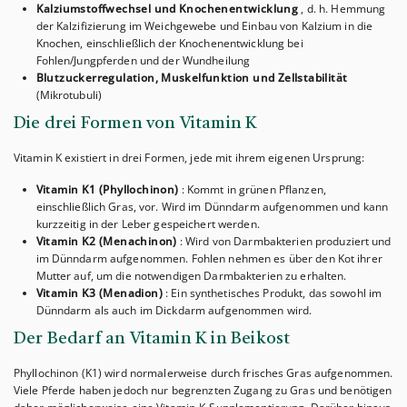
Kalziumstoffwechsel und Knochenentwicklung
, d. h. Hemmung
der Kalzifizierung im Weichgewebe und Einbau von Kalzium in die
Knochen, einschließlich der Knochenentwicklung bei
Fohlen/Jungpferden und der Wundheilung
Blutzuckerregulation, Muskelfunktion und Zellstabilität
(Mikrotubuli)
Die drei Formen von Vitamin K
Vitamin K existiert in drei Formen, jede mit ihrem eigenen Ursprung:
Vitamin K1 (Phyllochinon)
: Kommt in grünen Pflanzen,
einschließlich Gras, vor. Wird im Dünndarm aufgenommen und kann
kurzzeitig in der Leber gespeichert werden.
Vitamin K2 (Menachinon)
: Wird von Darmbakterien produziert und
im Dünndarm aufgenommen. Fohlen nehmen es über den Kot ihrer
Mutter auf, um die notwendigen Darmbakterien zu erhalten.
Vitamin K3 (Menadion)
: Ein synthetisches Produkt, das sowohl im
Dünndarm als auch im Dickdarm aufgenommen wird.
Der Bedarf an Vitamin K in Beikost
Phyllochinon (K1) wird normalerweise durch frisches Gras aufgenommen.
Viele Pferde haben jedoch nur begrenzten Zugang zu Gras und benötigen