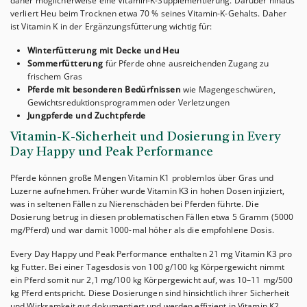
daher möglicherweise eine Vitamin-K-Supplementierung. Darüber hinaus
verliert Heu beim Trocknen etwa 70 % seines Vitamin-K-Gehalts. Daher
ist Vitamin K in der Ergänzungsfütterung wichtig für:
Winterfütterung mit Decke und Heu
Sommerfütterung
für Pferde ohne ausreichenden Zugang zu
frischem Gras
Pferde mit besonderen Bedürfnissen
wie Magengeschwüren,
Gewichtsreduktionsprogrammen oder Verletzungen
Jungpferde und Zuchtpferde
Vitamin-K-Sicherheit und Dosierung in Every
Day Happy und Peak Performance
Pferde können große Mengen Vitamin K1 problemlos über Gras und
Luzerne aufnehmen. Früher wurde Vitamin K3 in hohen Dosen injiziert,
was in seltenen Fällen zu Nierenschäden bei Pferden führte. Die
Dosierung betrug in diesen problematischen Fällen etwa 5 Gramm (5000
mg/Pferd) und war damit 1000-mal höher als die empfohlene Dosis.
Every Day Happy und Peak Performance enthalten 21 mg Vitamin K3 pro
kg Futter. Bei einer Tagesdosis von 100 g/100 kg Körpergewicht nimmt
ein Pferd somit nur 2,1 mg/100 kg Körpergewicht auf, was 10–11 mg/500
kg Pferd entspricht. Diese Dosierungen sind hinsichtlich ihrer Sicherheit
und Wirksamkeit gut dokumentiert und werden effizient in Vitamin K2