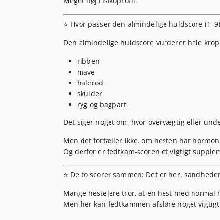
Meget høj risikoprofil.
⭐ Hvor passer den almindelige huldscore (1–9)
Den almindelige huldscore vurderer
hele krop
ribben
mave
halerod
skulder
ryg og bagpart
Det siger noget om, hvor
overvægtig eller und
Men det fortæller
ikke
, om hesten har hormon
Og derfor er fedtkam-scoren et vigtigt supple
⭐ De to scorer sammen: Det er her, sandhed
Mange hestejere tror, at en hest med normal 
Men her kan fedtkammen afsløre noget vigtigt