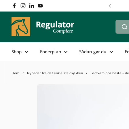
Hoppa till innehållet
Facebook
Instagram
LinkedIn
YouTube
Föregåen
Shop
Foderplan
Sådan gør du
F
Hem
/
Nyheder fra det enkle staldkøkken
/
Fedtkam hos heste – den