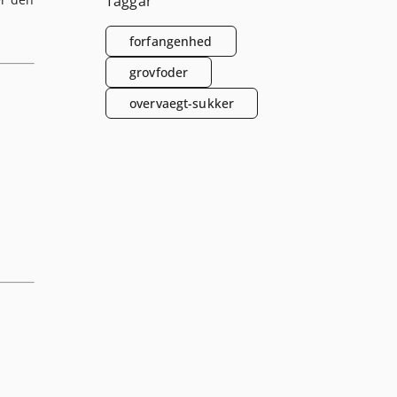
Taggar
forfangenhed
grovfoder
overvaegt-sukker