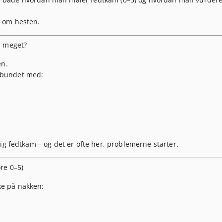
e om hesten.
å meget?
en.
orbundet med:
ig fedtkam – og det er ofte her, problemerne starter.
re 0–5)
ke
på nakken: