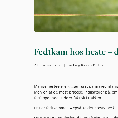
Fedtkam hos heste – d
20 november 2025
Ingeborg Rahbek Pedersen
Mange hesteejere kigger først på maveomfang,
Men én af de mest præcise indikatorer på, om 
forfangenhed, sidder faktisk i
nakken
.
Det er fedtkammen – også kaldet
cresty neck
.
Og det er netop derfor, det er så vigtigt at vi