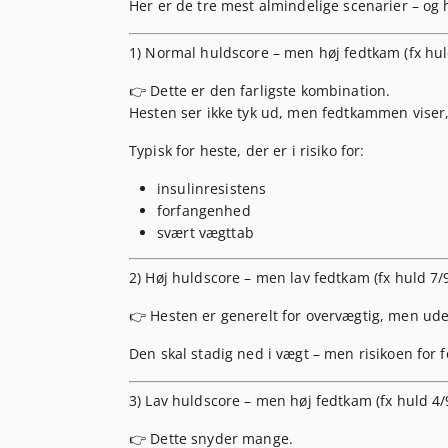
Her er de tre mest almindelige scenarier – og
1) Normal huldscore – men høj fedtkam (fx hul
👉 Dette er
den farligste kombination
.
Hesten ser ikke tyk ud, men fedtkammen viser,
Typisk for heste, der er i risiko for:
insulinresistens
forfangenhed
svært vægttab
2) Høj huldscore – men lav fedtkam (fx huld 7/
👉 Hesten er generelt for overvægtig, men u
Den skal stadig ned i vægt – men risikoen for 
3) Lav huldscore – men høj fedtkam (fx huld 4
👉 Dette snyder mange.