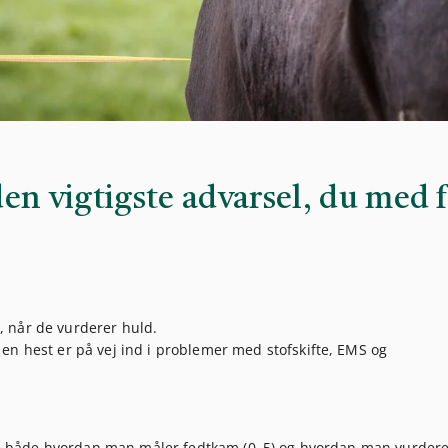
en vigtigste advarsel, du med f
 når de vurderer huld.
en hest er på vej ind i problemer med stofskifte, EMS og
de både
hvordan man måler fedtkam (0–5)
og
hvordan man vurdere