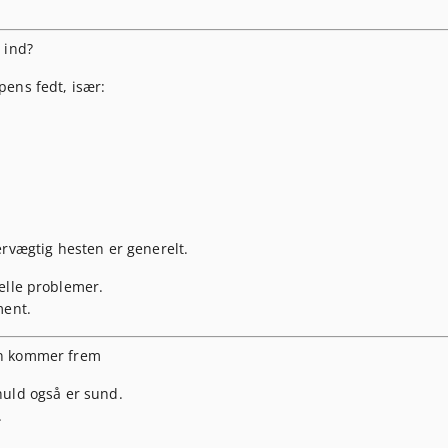
 ind?
pens fedt
, især:
ervægtig
hesten er generelt.
elle problemer.
ment.
en kommer frem
huld også er sund.
.