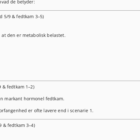
 hvad de betyder:
d 5/9 & fedtkam 3–5)
 at den er metabolisk belastet.
9 & fedtkam 1–2)
den markant hormonel fedtkam.
forfangenhed er ofte lavere end i scenarie 1.
/9 & fedtkam 3–4)