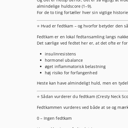
almindelige huldscore (1–9)
.
For de to ting fortæller
hver sin
vigtige histori
⭐ Hvad er fedtkam – og hvorfor betyder den s
Fedtkam er en
lokal fedtansamling
langs nakk
Det særlige ved fedtet her er, at det ofte er f
insulinresistens
hormonel ubalance
øget inflammatorisk belastning
høj risiko for forfangenhed
Heste kan have
almindeligt huld
, men en tydel
⭐ Sådan vurderer du fedtkam (Cresty Neck Sco
Fedtkammen vurderes ved både at
se
og
mær
0 – Ingen fedtkam