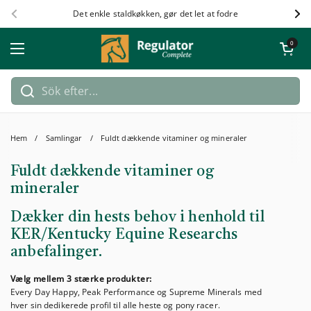
Hoppa till innehållet
Det enkle staldkøkken, gør det let at fodre
Föregående
Näs
Öppna kundv
0
Öppna meny
Hem
/
Samlingar
/
Fuldt dækkende vitaminer og mineraler
Fuldt dækkende vitaminer og
mineraler
Dækker din hests behov i henhold til
KER/Kentucky Equine Researchs
anbefalinger.
Vælg mellem 3 stærke produkter:
Every Day Happy, Peak Performance og Supreme Minerals med
hver sin dedikerede profil til alle heste og pony racer.