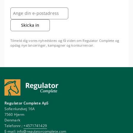
Skicka in
Tilmeld dig vores nyhedsbrev og få viden om Regulator Complete og
opdag nye lanceringer, kampagner og konkurrencer.
Regulator Complete ApS
Sofienlundvej 16A
7560 Hjerm
Denmark
Telefonnr.:
+4571741429
E-mail:
info@regulatorcomplete.com