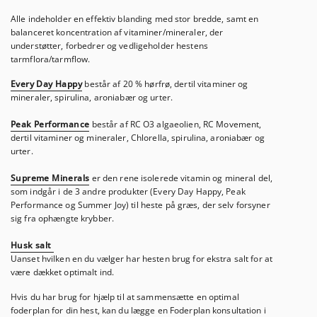
Alle indeholder en effektiv blanding med stor bredde, samt en
balanceret koncentration af vitaminer/mineraler, der
understøtter, forbedrer og vedligeholder hestens
tarmflora/tarmflow.
Every Day Happy
består af 20 % hørfrø, dertil vitaminer og
mineraler, spirulina, aroniabær og urter.
Peak Performance
består af RC O3 algaeolien, RC Movement,
dertil vitaminer og mineraler, Chlorella, spirulina, aroniabær og
urter.
Supreme Minerals
er den rene isolerede vitamin og mineral del,
som indgår i de 3 andre produkter (Every Day Happy, Peak
Performance og Summer Joy) til heste på græs, der selv forsyner
sig fra ophængte krybber.
Husk salt
Uanset hvilken en du vælger har hesten brug for ekstra salt for at
være dækket optimalt ind.
Hvis du har brug for hjælp til at sammensætte en optimal
foderplan for din hest, kan du lægge en Foderplan konsultation i