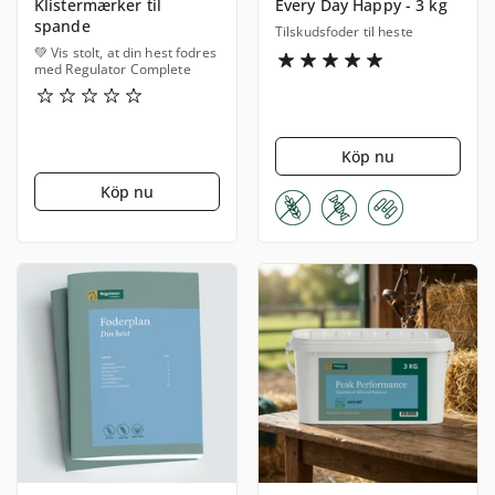
Klistermærker til
Every Day Happy - 3 kg
spande
Tilskudsfoder til heste
💚 Vis stolt, at din hest fodres
med Regulator Complete
Köp nu
Köp nu