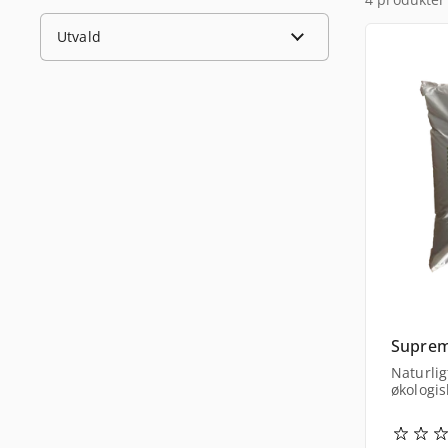
Supreme
Naturligt
økologi