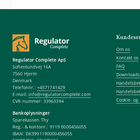
Kundeser
Om os
Kontakt os
Regulator Complete ApS
FAQ
Sofienlundvej 16A
7560 Hjerm
Downloads
Denmark
Handelsbet
Telefonnr.:
+4571741429
Handelsbet
E-mail:
info@regulatorcomplete.com
Cookie- og 
CVR-nummer: 33963394
Bankoplysninger
Sparekassen Thy
Reg.- & kontonr.: 9119 0000456055
IBAN: DK3991190000456055