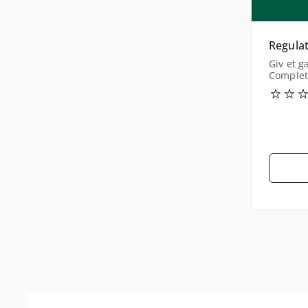
Regula
Giv et g
Complet