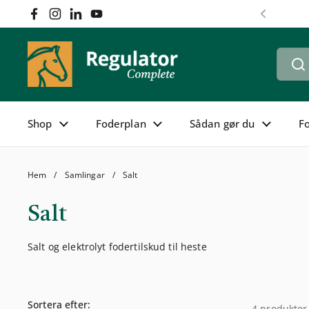
Hoppa till innehållet
Facebook
Instagram
LinkedIn
YouTube
Föregåen
Shop
Foderplan
Sådan gør du
F
Hem
/
Samlingar
/
Salt
Salt
Salt og elektrolyt fodertilskud til heste
Sortera efter:
4 produkter