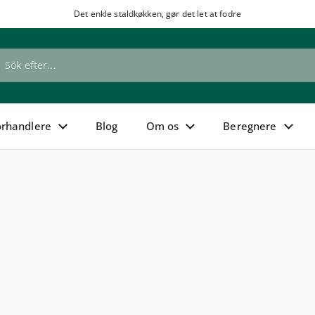
Det enkle staldkøkken, gør det let at fodre
de
orhandlere
Blog
Om os
Beregnere