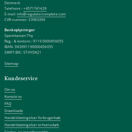
Denmark
Telefonnr.:
+4571741429
E-mail:
info@regulatorcomplete.com
CVR-nummer: 33963394
Bankoplysninger
Sparekassen Thy
Reg.- & kontonr.: 9119 0000456055
IBAN: DK3991190000456055
SWIFT/BIC: STHYDK21
Sitemap
Kundeservice
Om os
Kontakt os
FAQ
Downloads
Handelsbetingelser forbrugerkøb
Handelsbetingelser erhvervskøb
Cookie- og privatlivspolitik