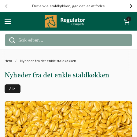
Hoppa till innehållet
Det enkle staldkøkken, gør det let at fodre
Föregående
Näs
Öppna kundv
0
Öppna meny
Hem
/
Nyheder fra det enkle staldkøkken
Nyheder fra det enkle staldkøkken
Alla