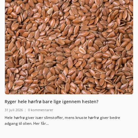
Ryger hele hørfrø bare lige igennem hesten?
31 juli 2026
0 kommentarer
Hele hørfrø giver især slimstoffer, mens knuste hørfrø giver bedre
adgang til olien. Her får...