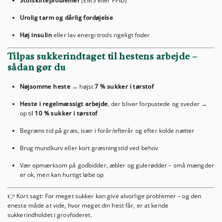
Stofskifteproblemer
(EMS eller PPID)
Urolig tarm og dårlig fordøjelse
Høj insulin
eller lav energi trods rigeligt foder
Tilpas sukkerindtaget til hestens arbejde –
sådan gør du
Nøjsomme heste
→ højst
7 % sukker i tørstof
Heste i regelmæssigt arbejde
, der bliver forpustede og sveder →
op til
10 % sukker i tørstof
Begræns tid på græs, især i forår/efterår og efter kolde nætter
Brug mundkurv eller kort græsningstid ved behov
Vær opmærksom på godbidder, æbler og gulerødder – små mængder
er ok, men kan hurtigt løbe op
👉 Kort sagt: For meget sukker kan give alvorlige problemer – og den
eneste måde at vide, hvor meget din hest får, er at kende
sukkerindholdet i grovfoderet.