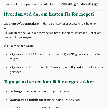
Eksempel: En nøjsom hest på 400 kg tåler
200–400 g sukker dagligt
Hvordan ved du, om hesten får for meget?
Lav en
grovfoderanalyse
→ den viser sukkerprocenten i dit hø eller
wrap.
Så kan du regne ud, om grovfoderet ligger inden for grænsen – eller om
hesten får for meget.
🔎 Eksempel fra wrap:
7 kg wrap med 17 % sukker (75 % tørstof) =
892 g sukker
→ alt for
meget
7 kg wrap med 7 % sukker (75 % tørstof) =
368 g sukker
→ inden for
grænsen
Tegn på at hesten kan få for meget sukker
Forfangenhed
eller tendens til ømme hove
Overvægt og fedtdepoter
(fx på hals eller halerod)