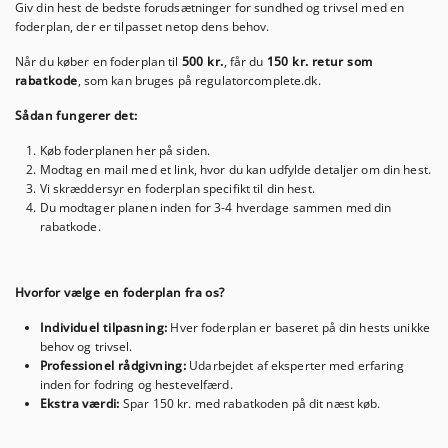
Giv din hest de bedste forudsætninger for sundhed og trivsel med en
foderplan, der er tilpasset netop dens behov.
Når du køber en foderplan til
500 kr.
, får du
150 kr. retur som
rabatkode
, som kan bruges på regulatorcomplete.dk.
Sådan fungerer det:
Køb foderplanen her på siden.
Modtag en mail med et link, hvor du kan udfylde detaljer om din hest.
Vi skræddersyr en foderplan specifikt til din hest.
Du modtager planen inden for 3-4 hverdage sammen med din
rabatkode.
Hvorfor vælge en foderplan fra os?
Individuel tilpasning:
Hver foderplan er baseret på din hests unikke
behov og trivsel.
Professionel rådgivning:
Udarbejdet af eksperter med erfaring
inden for fodring og hestevelfærd.
Ekstra værdi:
Spar 150 kr. med rabatkoden på dit næst køb.