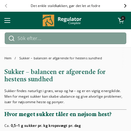
Hoppa till innehållet
Det enkle staldkøkken, gør det let at fodre
Föregående
Näs
Öppna kundv
0
Öppna meny
Hem
/
Sukker – balancen er afgørende for hestens sundhed
Sukker – balancen er afgørende for
hestens sundhed
Sukker findes naturligt i græs, wrap og hø – og er en vigtig energikilde.
Men for meget sukker kan skabe ubalance og give alvorlige problemer,
især for nøjsomme heste og ponyer.
Hvor meget sukker tåler en nøjsom hest?
Ca.
0,5–1 g sukker pr. kg kropsvægt pr. dag