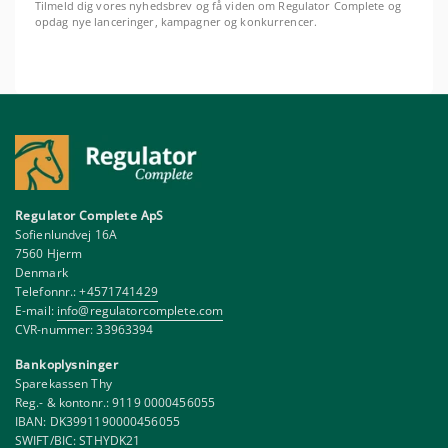
Tilmeld dig vores nyhedsbrev og få viden om Regulator Complete og
opdag nye lanceringer, kampagner og konkurrencer.
Regulator Complete ApS
Sofienlundvej 16A
7560 Hjerm
Denmark
Telefonnr.:
+4571741429
E-mail:
info@regulatorcomplete.com
CVR-nummer: 33963394
Bankoplysninger
Sparekassen Thy
Reg.- & kontonr.: 9119 0000456055
IBAN: DK3991190000456055
SWIFT/BIC: STHYDK21