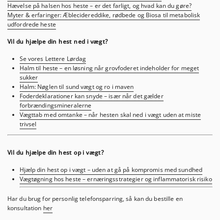
Hævelse på halsen hos heste – er det farligt, og hvad kan du gøre?
Myter & erfaringer: Æblecidereddike, rødbede og Biosa til metabolisk
udfordrede heste
Vil du hjælpe din hest ned i vægt?
Se vores Lettere Lørdag
Halm til heste – en løsning når grovfoderet indeholder for meget
sukker
Halm: Nøglen til sund vægt og ro i maven
Foderdeklarationer kan snyde – især når det gælder
forbrændingsmineralerne
Vægttab med omtanke – når hesten skal ned i vægt uden at miste
trivsel
Vil du hjælpe din hest op i vægt?
Hjælp din hest op i vægt – uden at gå på kompromis med sundhed
Vægtøgning hos heste – ernæringsstrategier og inflammatorisk risiko
Har du brug for personlig telefonsparring, så kan du bestille en
konsultation
her