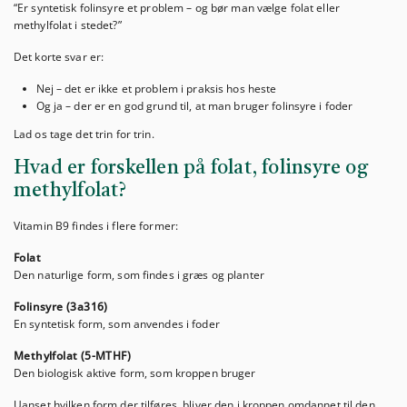
“Er syntetisk folinsyre et problem – og bør man vælge folat eller
methylfolat i stedet?”
Det korte svar er:
Nej – det er ikke et problem i praksis hos heste
Og ja – der er en god grund til, at man bruger folinsyre i foder
Lad os tage det trin for trin.
Hvad er forskellen på folat, folinsyre og
methylfolat?
Vitamin B9 findes i flere former:
Folat
Den naturlige form, som findes i græs og planter
Folinsyre (3a316)
En syntetisk form, som anvendes i foder
Methylfolat (5-MTHF)
Den biologisk aktive form, som kroppen bruger
Uanset hvilken form der tilføres, bliver den i kroppen omdannet til den