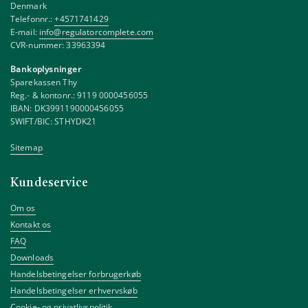
Denmark
Telefonnr.:
+4571741429
E-mail:
info@regulatorcomplete.com
CVR-nummer: 33963394
Bankoplysninger
Sparekassen Thy
Reg.- & kontonr.: 9119 0000456055
IBAN: DK3991190000456055
SWIFT/BIC: STHYDK21
Sitemap
Kundeservice
Om os
Kontakt os
FAQ
Downloads
Handelsbetingelser forbrugerkøb
Handelsbetingelser erhvervskøb
Cookie- og privatlivspolitik