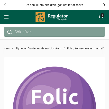
Hoppa till innehållet
Det enkle staldkøkken, gør det let at fodre
Föregående
Näs
Öppna kundv
0
Öppna meny
Hem
/
Nyheder fra det enkle staldkøkken
/
Folat, folinsyre eller methylfola