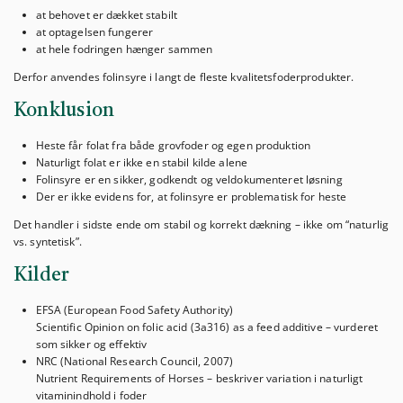
at behovet er dækket stabilt
at optagelsen fungerer
at hele fodringen hænger sammen
Derfor anvendes folinsyre i langt de fleste kvalitetsfoderprodukter.
Konklusion
Heste får folat fra både grovfoder og egen produktion
Naturligt folat er ikke en stabil kilde alene
Folinsyre er en sikker, godkendt og veldokumenteret løsning
Der er ikke evidens for, at folinsyre er problematisk for heste
Det handler i sidste ende om stabil og korrekt dækning – ikke om “naturlig
vs. syntetisk”.
Kilder
EFSA (European Food Safety Authority)
Scientific Opinion on folic acid (3a316) as a feed additive – vurderet
som sikker og effektiv
NRC (National Research Council, 2007)
Nutrient Requirements of Horses – beskriver variation i naturligt
vitaminindhold i foder