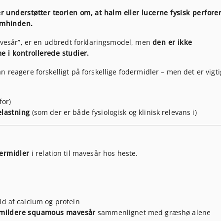
r understøtter teorien om, at halm eller lucerne fysisk perforer
limhinden.
mavesår”, er en udbredt forklaringsmodel, men
den er ikke
 i kontrollerede studier.
 reagere forskelligt på forskellige fodermidler – men det er vigti
for)
elastning
(som der er både fysiologisk og klinisk relevans i)
ermidler
i relation til mavesår hos heste.
old af calcium og protein
 mildere squamous mavesår
sammenlignet med græshø alene