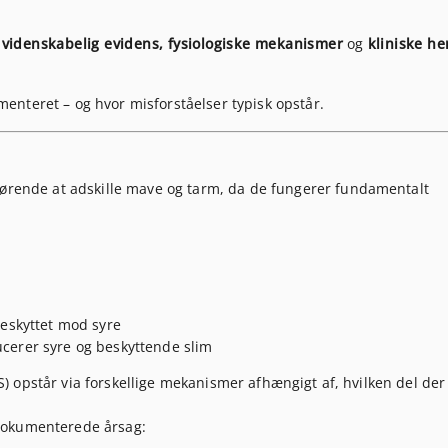
m
videnskabelig evidens, fysiologiske mekanismer
og
kliniske h
nteret – og hvor misforståelser typisk opstår.
gørende at adskille
mave
og
tarm
, da de fungerer fundamentalt
beskyttet mod syre
cerer syre og beskyttende slim
 opstår via forskellige mekanismer afhængigt af, hvilken del der
dokumenterede årsag: