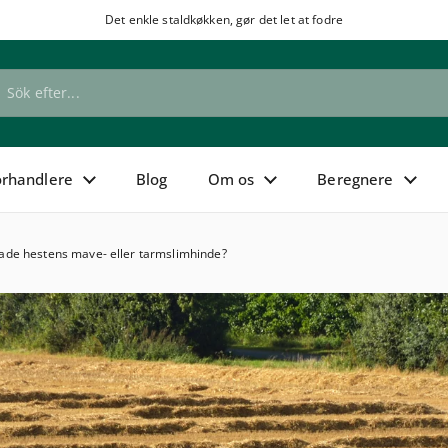
Det enkle staldkøkken, gør det let at fodre
de
orhandlere
Blog
Om os
Beregnere
ade hestens mave- eller tarmslimhinde?