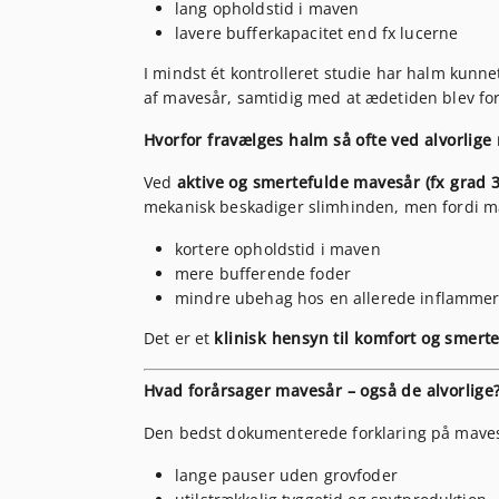
lang opholdstid i maven
lavere bufferkapacitet end fx lucerne
I mindst ét kontrolleret studie har halm kunn
af mavesår, samtidig med at ædetiden blev fo
Hvorfor fravælges halm så ofte ved alvorlige
Ved
aktive og smertefulde mavesår (fx grad 3
mekanisk beskadiger slimhinden, men fordi m
kortere opholdstid i maven
mere bufferende foder
mindre ubehag hos en allerede inflammer
Det er et
klinisk hensyn til komfort og smerte
Hvad forårsager mavesår – også de alvorlige
Den bedst dokumenterede forklaring på maves
lange pauser uden grovfoder