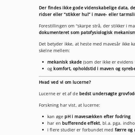
Der findes ikke gode videnskabelige data, de
ridser eller “stikker hul” i mave- eller tarms
Forestillingen om “skarpe strå, der stikker i 
dokumenteret som patofysiologisk mekanisme
Det betyder ikke, at heste med mavesår ikke kan
skelne mellem:
mekanisk skade
(som der ikke er evidens 
og
komfort, opholdstid i maven og syreb
Hvad ved vi om lucerne?
Lucerne er et af de
bedst undersøgte grovfod
Forskning har vist, at lucerne:
kan øge
pH i mavesækken efter fodring
har en
bufferende effekt
, bl.a. pga. indh
i flere studier er forbundet med
færre og