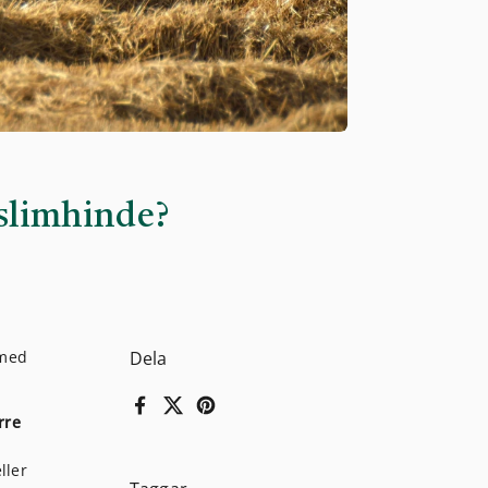
mslimhinde?
 med
Dela
Facebook
X (Twitter)
Pinterest
rre
ller