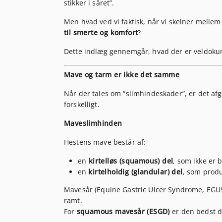
stikker i såret”.
Men hvad ved vi faktisk, når vi skelner melle
til smerte og komfort
?
Dette indlæg gennemgår, hvad der er veldokume
Mave og tarm er ikke det samme
Når der tales om “slimhindeskader”, er det af
forskelligt.
Maveslimhinden
Hestens mave består af:
en
kirtelløs (squamous) del
, som ikke er 
en
kirtelholdig (glandular) del
, som produ
Mavesår (Equine Gastric Ulcer Syndrome, EGUS)
ramt.
For
squamous mavesår (ESGD)
er den bedst 