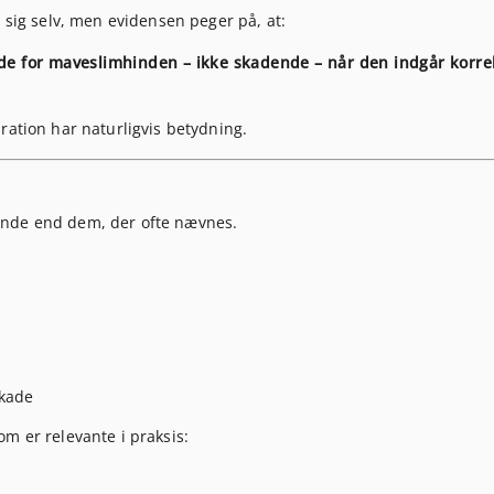
i sig selv, men evidensen peger på, at:
nde for maveslimhinden – ikke skadende – når den indgår korrek
ration har naturligvis betydning.
unde end dem, der ofte nævnes.
skade
m er relevante i praksis: