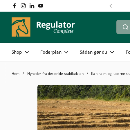
Hoppa till innehållet
Facebook
Instagram
LinkedIn
YouTube
Föregåen
Shop
Foderplan
Sådan gør du
F
Hem
/
Nyheder fra det enkle staldkøkken
/
Kan halm og lucerne sk