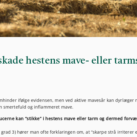
skade hestens mave- eller tar
slimhinder ifølge evidensen, men ved aktive mavesår kan dyrlæger
 en smertefuld og inflammeret mave.
ucerne kan “stikke” i hestens mave eller tarm og dermed forvæ
 grad 3) hører man ofte forklaringen om, at “skarpe strå irriterer e