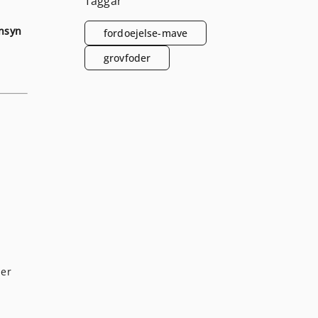
Taggar
ensyn
fordoejelse-mave
grovfoder
 er