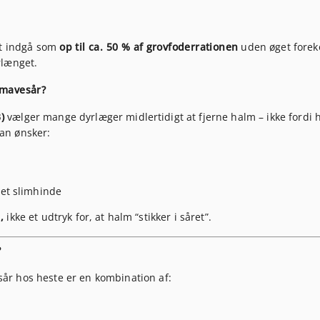
et indgå som
op til ca. 50 % af
grovfoderrationen
uden øget fore
rlænget.
 mavesår?
)
vælger mange dyrlæger midlertidigt at fjerne halm – ikke fordi 
an ønsker:
et slimhinde
,
ikke et udtryk for, at halm “stikker i såret”.
?
år hos heste er en kombination af: