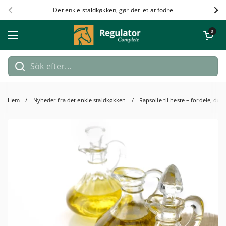
Hoppa till innehållet
Det enkle staldkøkken, gør det let at fodre
Föregående
Näs
Öppna kundv
0
Öppna meny
Hem
/
Nyheder fra det enkle staldkøkken
/
Rapsolie til heste – fordele, do