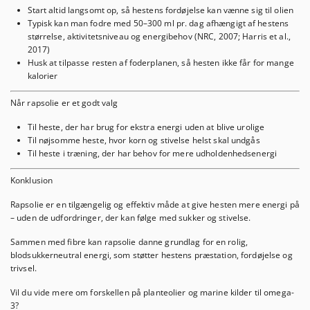
Start altid langsomt op, så hestens fordøjelse kan vænne sig til olien
Typisk kan man fodre med 50–300 ml pr. dag afhængigt af hestens
størrelse, aktivitetsniveau og energibehov (NRC, 2007; Harris et al.,
2017)
Husk at tilpasse resten af foderplanen, så hesten ikke får for mange
kalorier
Når rapsolie er et godt valg
Til heste, der har brug for ekstra energi uden at blive urolige
Til nøjsomme heste, hvor korn og stivelse helst skal undgås
Til heste i træning, der har behov for mere udholdenhedsenergi
Konklusion
Rapsolie er en tilgængelig og effektiv måde at give hesten mere energi på
– uden de udfordringer, der kan følge med sukker og stivelse.
Sammen med fibre kan rapsolie danne grundlag for en rolig,
blodsukkerneutral energi, som støtter hestens præstation, fordøjelse og
trivsel.
Vil du vide mere om forskellen på planteolier og marine kilder til omega-
3?