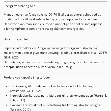
Energi fra fibre og olie
Mange heste kan faktisk dække
60–70 % af deres energibehov
ved at
omdanne fibre til kortkædede fedtsyrer, som optages i stortarmen.
Derudover kan man supplere med almindelige spiseolier som rapsolie
eller hampfrøolie som en ekstra og skånsom energikilde.
Hvorfor rapsolie?
Rapsolie indeholder ca. 2,5 gange så meget energi som stivelse og
sukker, men uden at give store udsving i blodsukkeret (Harris et al., 2017;
GEH, 2020).
Det betyder, at din hest kan få stabil og rolig energi, som kan bruges til
arbejde, uden at hesten bliver ”varm” eller urolig.
Fordele ved rapsolie i hestefoder
Stabil energi til musklerne → kan forbedre udholdenhed og
præstation (GEH, 2020)
Ingen blodsukkerudsving → bidrager til ro og koncentration (Harris &
Ellis, 2017)
Skånsom for stofskiftet → belastning fra korn og stivelse undgås
(Ralston, 2017)