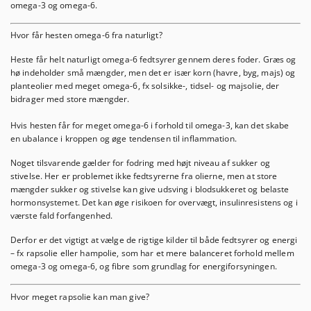
omega-3 og omega-6.
Hvor får hesten omega-6 fra naturligt?
Heste får helt naturligt omega-6 fedtsyrer gennem deres foder. Græs og
hø indeholder små mængder, men det er især korn (havre, byg, majs) og
planteolier med
meget
omega-6, fx solsikke-, tidsel- og majsolie,
der
bidrager med store mængder.
Hvis hesten får for meget omega-6 i forhold til omega-3, kan det skabe
en ubalance i kroppen og øge tendensen til inflammation.
Noget tilsvarende gælder for fodring med højt niveau af sukker og
stivelse. Her er problemet ikke fedtsyrerne fra olierne, men at store
mængder sukker og stivelse kan give udsving i blodsukkeret og belaste
hormonsystemet. Det kan øge risikoen for
overvægt, insulinresistens og i
værste fald forfangenhed
.
Derfor er det vigtigt at vælge de rigtige kilder til både fedtsyrer og energi
– fx rapsolie eller hampolie, som har et mere balanceret forhold mellem
omega-3 og omega-6, og fibre som grundlag for energiforsyningen.
Hvor meget rapsolie kan man give?