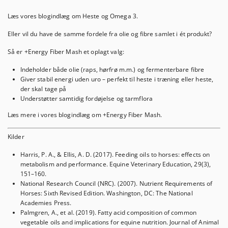
Læs vores blogindlæg om
Heste og Omega 3
.
Eller vil du have de samme fordele fra olie og fibre samlet i ét produkt?
Så er
+Energy Fiber Mash
et oplagt valg:
Indeholder både olie (raps, hørfrø m.m.) og fermenterbare fibre
Giver stabil energi uden uro – perfekt til heste i træning eller heste,
der skal tage på
Understøtter samtidig fordøjelse og tarmflora
Læs mere i vores blogindlæg om
+Energy Fiber Mash
.
Kilder
Harris, P. A., & Ellis, A. D. (2017).
Feeding oils to horses: effects on
metabolism and performance.
Equine Veterinary Education, 29(3),
151–160.
National Research Council (NRC). (2007).
Nutrient Requirements of
Horses: Sixth Revised Edition.
Washington, DC: The National
Academies Press.
Palmgren, A., et al. (2019).
Fatty acid composition of common
vegetable oils and implications for equine nutrition.
Journal of Animal