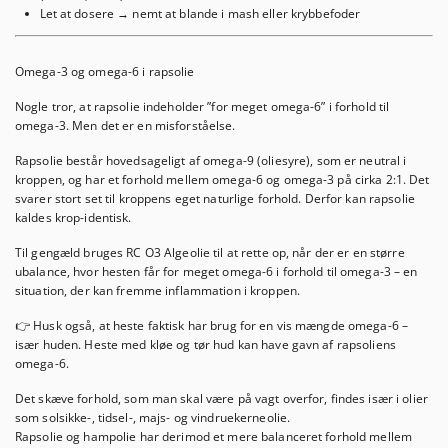
Let at dosere → nemt at blande i mash eller krybbefoder
Omega-3 og omega-6 i rapsolie
Nogle tror, at rapsolie indeholder ”for meget omega-6” i forhold til
omega-3. Men det er en misforståelse.
Rapsolie består hovedsageligt af
omega-9 (oliesyre)
, som er neutral i
kroppen, og har et forhold mellem omega-6 og omega-3 på cirka
2:1
. Det
svarer stort set til kroppens eget naturlige forhold. Derfor kan rapsolie
kaldes
krop-identisk
.
Til gengæld bruges
RC O3 Algeolie
til at rette op, når der er en større
ubalance, hvor hesten får for meget omega-6 i forhold til omega-3 – en
situation, der kan fremme inflammation i kroppen.
👉 Husk også, at heste faktisk har brug for en vis mængde
omega-6
–
især huden. Heste med kløe og tør hud kan have gavn af rapsoliens
omega-6.
Det skæve forhold, som man skal være på vagt overfor, findes især i olier
som solsikke-, tidsel-, majs- og vindruekerneolie.
Rapsolie og hampolie har derimod et mere balanceret forhold mellem