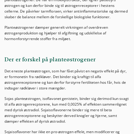
østrogen og kan derfor binde sig til østrogenreceptorer i hestens
cellerne. De påvirker tarmfloraen, virker antiinflammatoriske og dermed
skaber de balance mellem de forskellige biologiske funktioner.
Planteøstrogener dæmper generelt virkningen af overdreven
østrogenproduktion og hjælper til afgiftning og udskillelse af
hormonforstyrrende stoffer fra miljøet.
Der er forskel på planteøstrogener
Det eneste planteøstrogen, som har fået påvist en negativ effekt på dyr,
er formonetin fra rødkløver. Det binder sig kraftigt til alfa
østrogenreceptorene og kan derfor forstyrre fertiliteten hos får, hvis de
indtager rødkløver i store mængder.
Sojas planteøstrogen, isoflavonet genistein, binder sig derimod kun svagt
til alfa østrogenrecptorene, kun med 0,0025% af effekten sammenlignet
med dyrisk østradiol. Sojaisoflavonerne binder sig mere til beta
østrogenreceptorene og beskytter derved knogler og hjerne, samt
dæmper effekten af dyrisk østradiol.
Sojaisoflavoner har ikke en pro-østrogen effekt, men modificerer og