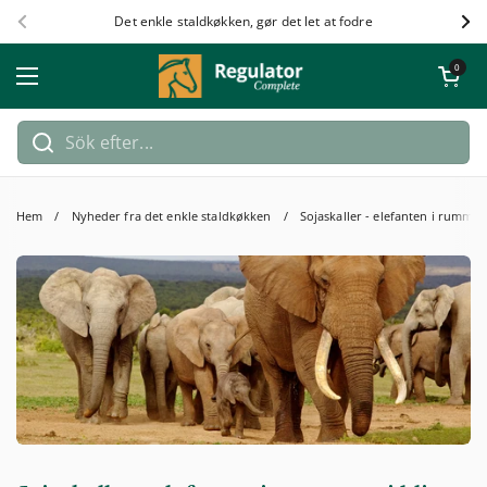
Hoppa till innehållet
Det enkle staldkøkken, gør det let at fodre
Föregående
Näs
Öppna kundv
0
Öppna meny
Hem
/
Nyheder fra det enkle staldkøkken
/
Sojaskaller - elefanten i rummet, 