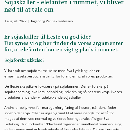
Sojaskaller - elefanten i rummet, vi bliver
nød til at tale om
1 augusti 2022
Ingeborg Rahbek Pedersen
Er sojaskaller til heste en god ide?
Det synes vi og her finder du vores argumenter
for, at elefanten har en vigtig plads i rummet.
Sojaforskrækkelse?
Vi har talt om sojaforskrækkelse med Eva Lydeking, der er
ernæringsekspert og ansvarlig for formulering af vores produkter.
De fleste skeptikere fokuserer på sojabønner. Der er forskel på
sojabønners og -skallers indhold og indvirkning på hestens krop. I vores
produkter anvender vi udelukkende sojaskaller.
Andre er bekymret for østrogenforgiftning af hesten, når dens foder
indeholder soja. ”Der er ingen grund til at være nervøs for at få for
meget af dem ved normal og varieret fodringspraksis” siger Eva
Lydeking. Hun fortsætter ”Planteøstrogener er sundhedsfremmende og
de beskytter mod et bredt udvalg af kroniske lidelser. De kan i praksis