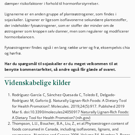
dæmper risikofaktorer i forhold til hormonforstyrrelser.
Lignanerne er en anden gruppe af planteøstrogener, som findes i
sojaskaller. Lignaner er ligesom isoflavonerne sekundære plantestoffer,
der indeholder fytoøstrogener, som er stoffer der minder om de
østrogener som kroppen selv danner, men som regulerer og modificerer
hormonbalancen.
Fytoøstrogener findes også i en lang række urter og frø, eksempelvis chia
og hørfrø.
Har du spørgsmål til sojaskaller er du meget velkommen til at
benytte kommentarfeltet, så andre også får glæde af svaret.
Videnskabelige kilder
Rodríguez-García C, Sánchez-Quesada C, Toledo E, Delgado-
Rodríguez M, Gaforio JJ. Naturally Lignan-Rich Foods: A Dietary Tool
for Health Promotion?. Molecules. 2019;24(5):917. Published 2019
Mar 6. doi:10.3390/molecules24050917
Naturally Lignan-Rich Foods:
A Dietary Tool for Health Promotion? (nih.gov)
Thompson, L.U., Boucher, B.A., Liu, Z., et al.Phytoestrogen content of
foods consumed in Canada, including isoflavones, lignans, and
coumestan. Nutrition and Cancer 2006, Volume 54, Number 2, Pages