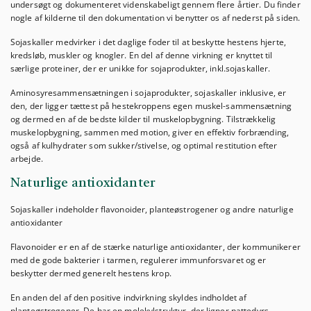
undersøgt og dokumenteret videnskabeligt gennem flere årtier. Du finder
nogle af kilderne til den dokumentation vi benytter os af nederst på siden.
Sojaskaller medvirker i det daglige foder til at beskytte hestens hjerte,
kredsløb, muskler og knogler. En del af denne virkning er knyttet til
særlige proteiner, der er unikke for sojaprodukter, inkl.sojaskaller.
Aminosyresammensætningen i sojaprodukter, sojaskaller inklusive, er
den, der ligger tættest på hestekroppens egen muskel-sammensætning
og dermed en af de bedste kilder til muskelopbygning. Tilstrækkelig
muskelopbygning, sammen med motion, giver en effektiv forbrænding,
også af kulhydrater som sukker/stivelse, og optimal restitution efter
arbejde.
Naturlige antioxidanter
Sojaskaller indeholder flavonoider, planteøstrogener og andre naturlige
antioxidanter
Flavonoider er en af de stærke naturlige antioxidanter, der kommunikerer
med de gode bakterier i tarmen, regulerer immunforsvaret og er
beskytter dermed generelt hestens krop.
En anden del af den positive indvirkning skyldes indholdet af
planteøstrogener. De har en molekylstruktur, der ligner pattedyrs