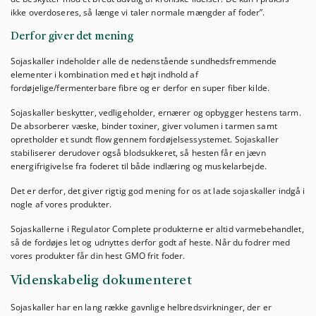
ikke overdoseres, så længe vi taler normale mængder af foder”.
Derfor giver det mening
Sojaskaller indeholder alle de nedenstående sundhedsfremmende
elementer i kombination med et højt indhold af
fordøjelige/fermenterbare fibre og er derfor en super fiber kilde.
Sojaskaller beskytter, vedligeholder, ernærer og opbygger hestens tarm.
De absorberer væske, binder toxiner, giver volumen i tarmen samt
opretholder et sundt flow gennem fordøjelsessystemet. Sojaskaller
stabiliserer derudover også blodsukkeret, så hesten får en jævn
energifrigivelse fra foderet til både indlæring og muskelarbejde.
Det er derfor, det giver rigtig god mening for os at lade sojaskaller indgå i
nogle af vores produkter.
Sojaskallerne i Regulator Complete produkterne er altid varmebehandlet,
så de fordøjes let og udnyttes derfor godt af heste. Når du fodrer med
vores produkter får din hest GMO frit foder.
Videnskabelig dokumenteret
Sojaskaller har en lang række gavnlige helbredsvirkninger, der er