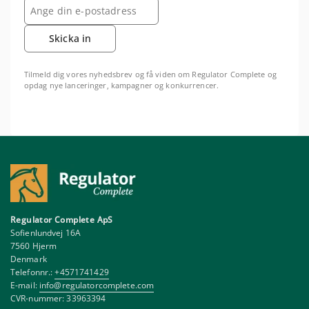
Skicka in
Tilmeld dig vores nyhedsbrev og få viden om Regulator Complete og
opdag nye lanceringer, kampagner og konkurrencer.
Regulator Complete ApS
Sofienlundvej 16A
7560 Hjerm
Denmark
Telefonnr.:
+4571741429
E-mail:
info@regulatorcomplete.com
CVR-nummer: 33963394