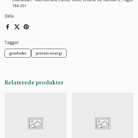
184-201.
Dela
Facebook
X (Twitter)
Pinterest
Taggar
grovfoder
protein-energi
Relaterede produkter