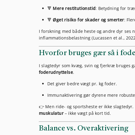
🔻
Mere restitutionstid
: Betydning for tr
🔻
Øget risiko for skader og smerter
: Fle
I forskning med både heste og andre dyr ses
inflammationsbelastning (Lucassen et al., 2022; 
Hvorfor bruges gær så i fod
I slagtedyr som kvæg, svin og fjerkræ bruges 
foderudnyttelse
.
Det giver bedre vægt pr. kg foder.
Immunaktivering gør dyrene mere robuste 
👉 Men ride- og sportsheste er ikke slagtedyr
muskulatur
– ikke vægt på kort tid.
Balance vs. Overaktivering