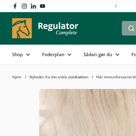
Gå til indhold
Facebook
Instagram
LinkedIn
YouTube
Forrige
Shop
Foderplan
Sådan gør du
F
Hjem
/
Nyheder fra det enkle staldkøkken
/
Når immunforsvaret bli