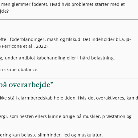
 – men glemmer foderet. Hvad hvis problemet starter med et
jde?
ofte i foderblandinger, mash og tilskud. Det indeholder bl.a.
β-
Perricone et al., 2022).
yg, under antibiotikabehandling eller i hård belastning.
an skabe ubalance.
på overarbejde”
ikke stå i alarmberedskab hele tiden. Hvis det overaktiveres, kan 
rgi, som hesten ellers kunne bruge på muskler, præstation og
vering kan belaste slimhinder, led og muskulatur.