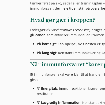
tænker først på sko, sadel eller træningsplan
immunforsvar, der hele tiden står på overarbe
Hvad gør gær i kroppen?
Fodergær (fx
Saccharomyces cerevisiae
) bruges 
glucaner
, som aktiverer immunceller i tarmen (
På kort sigt
: Kan hjælpe, hvis hesten er s
På lang sigt
: Konstant immunaktivering k
Når immunforsvaret “kører 
Et immunforsvar skal være klar til at handle – 
give:
🔻
Energitab
: Immunreaktioner kræver ene
restitution.
🔻
Lavgradig inflammation
: Konstant akti