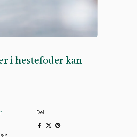
ær i hestefoder kan
Del
r
Facebook
X (Twitter)
Pinterest
ange