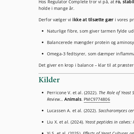
Hos Regulator Complete tror vi på, at
ro, stabi
holde i mange år.
Derfor vælger vi
ikke at tilsætte gær
i vores pr
Naturlige fibre, som giver tarmen fylde ud
Balancerede mængder protein og aminosyr
Omega-3 fedtsyrer, som dæmper inflammat
Det giver en krop i balance – klar til at præst
Kilder
Perricone V. et al. (2022).
The Role of Yeast
Review…
Animals
.
PMC9774806
Lucassen A. et al. (2022).
Saccharomyces cer
Liu X. et al. (2024).
Yeast peptides in calves:
Yi S. et al. (2025).
Effects of Yeast Cultures o