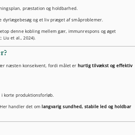
æningsplan, præstation og holdbarhed.
re dyrlægebesøg og et liv præget af småproblemer.
 netop denne kobling mellem gær, immunrespons og øget
Liu et al., 2024).
er?
gær næsten konsekvent, fordi målet er
hurtig tilvækst og effektiv
i korte produktionsforløb.
. Her handler det om
langvarig sundhed, stabile led og holdbar