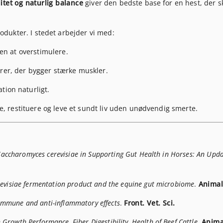
litet og naturlig balance
giver den bedste base for en hest, der s
odukter. I stedet arbejder vi med:
en at overstimulere.
er, der bygger stærke muskler.
ion naturligt.
ere, restituere og leve et sundt liv uden unødvendig smerte.
 Saccharomyces cerevisiae in Supporting Gut Health in Horses: An Upd
evisiae fermentation product and the equine gut microbiome
.
Animal
 immune and anti-inflammatory effects
.
Front. Vet. Sci.
n Growth Performance, Fiber Digestibility, Health of Beef Cattle
.
Anima