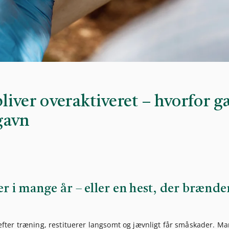
iver overaktiveret – hvorfor g
gavn
er i mange år – eller en hest, der brænde
m efter træning, restituerer langsomt og jævnligt får småskader. M