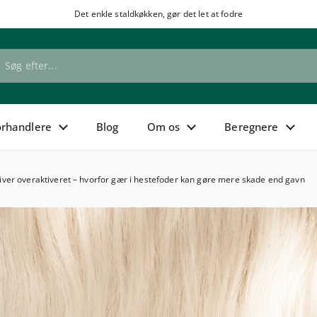
Det enkle staldkøkken, gør det let at fodre
orhandlere
Blog
Om os
Beregnere
ver overaktiveret – hvorfor gær i hestefoder kan gøre mere skade end gavn