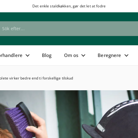
Det enkle staldkøkken, gør det let at fodre
de
orhandlere
Blog
Om os
Beregnere
ete virker bedre end ti forskellige tilskud