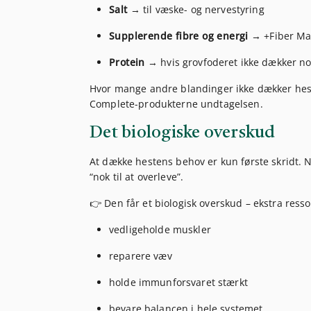
Salt
→ til væske- og nervestyring
Supplerende fibre og energi
→ +Fiber Mas
Protein
→ hvis grovfoderet ikke dækker n
Hvor mange andre blandinger ikke dækker heste
Complete-produkterne undtagelsen.
Det biologiske overskud
At dække hestens behov er kun første skridt. 
“nok til at overleve”.
👉 Den får et biologisk overskud – ekstra ressou
vedligeholde muskler
reparere væv
holde immunforsvaret stærkt
bevare balancen i hele systemet