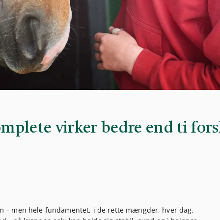
plete virker bedre end ti forsk
oblem – men hele fundamentet, i de rette mængder, hver dag.