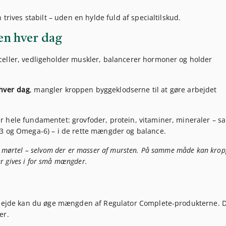
trives stabilt – uden en hylde fuld af specialtilskud.
en hver dag
celler, vedligeholder muskler, balancerer hormoner og holder
hver dag
, mangler kroppen byggeklodserne til at gøre arbejdet
r hele fundamentet: grovfoder, protein, vitaminer, mineraler – s
-3 og Omega-6) – i de rette mængder og balance.
g mørtel – selvom der er masser af mursten. På samme måde kan kro
ler gives i for små mængder.
arbejde kan du øge mængden af Regulator Complete-produkterne. D
er.