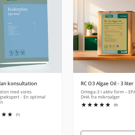
lan konsultation
RC O3 Algae Oil - 3 liter
ation med vores
Omega-3 i aktiv form – EP
gsekspert - En optimal
DHA fra mikroalger
an
(9)
(1)