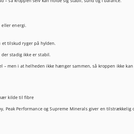
kud – så kroppen selv kan holde sig stabil, sund og i balance.
eller energi.
 et tilskud ryger på hylden.
der stadig ikke er stabil.
gel – men i at helheden ikke hænger sammen, så kroppen ikke kan
r kilde til fibre
, Peak Performance og Supreme Minerals giver en tilstrækkelig 