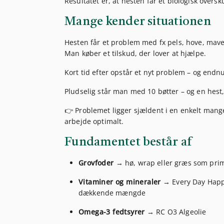
Resultatet er, at hesten får et biologisk overs
Mange kender situationen
Hesten får et problem med fx pels, hove, mave 
Man køber et tilskud, der lover at hjælpe.
Kort tid efter opstår et nyt problem – og endnu
Pludselig står man med 10 bøtter – og en hest, 
👉 Problemet ligger sjældent i en enkelt man
arbejde optimalt.
Fundamentet består af
Grovfoder
→ hø, wrap eller græs som primæ
Vitaminer og mineraler
→ Every Day Happy
dækkende mængde
Omega-3 fedtsyrer
→ RC O3 Algeolie