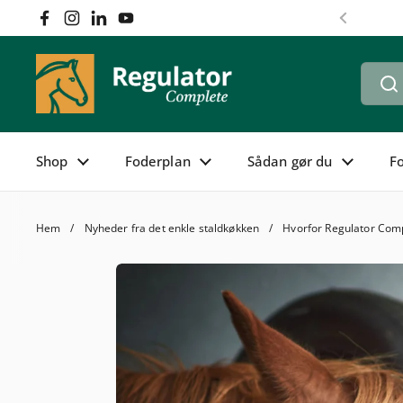
Hoppa till innehållet
Facebook
Instagram
LinkedIn
YouTube
Föregåen
Shop
Foderplan
Sådan gør du
F
Hem
/
Nyheder fra det enkle staldkøkken
/
Hvorfor Regulator Compl