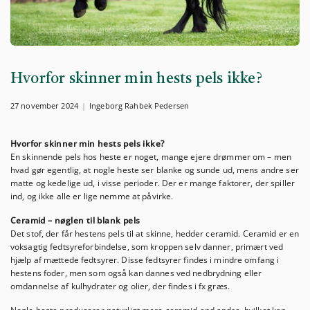
Hvorfor skinner min hests pels ikke?
27 november 2024
Ingeborg Rahbek Pedersen
Hvorfor skinner min hests pels ikke?
En skinnende pels hos heste er noget, mange ejere drømmer om – men
hvad gør egentlig, at nogle heste ser blanke og sunde ud, mens andre ser
matte og kedelige ud, i visse perioder. Der er mange faktorer, der spiller
ind, og ikke alle er lige nemme at påvirke.
Ceramid – nøglen til blank pels
Det stof, der får hestens pels til at skinne, hedder ceramid. Ceramid er en
voksagtig fedtsyreforbindelse, som kroppen selv danner, primært ved
hjælp af mættede fedtsyrer. Disse fedtsyrer findes i mindre omfang i
hestens foder, men som også kan dannes ved nedbrydning eller
omdannelse af kulhydrater og olier, der findes i fx græs.