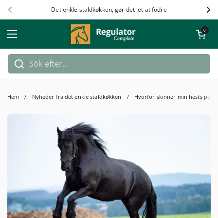
Hoppa till innehållet
Det enkle staldkøkken, gør det let at fodre
Föregående
Näs
Öppna kundv
0
Öppna meny
Hem
/
Nyheder fra det enkle staldkøkken
/
Hvorfor skinner min hests pels 