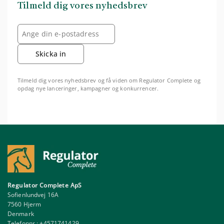
Tilmeld dig vores nyhedsbrev
Skicka in
Tilmeld dig vores nyhedsbrev og få viden om Regulator Complete og
opdag nye lanceringer, kampagner og konkurrencer.
Regulator Complete ApS
Sofienlundvej 16A
7560 Hjerm
Denmark
Telefonnr.:
+4571741429