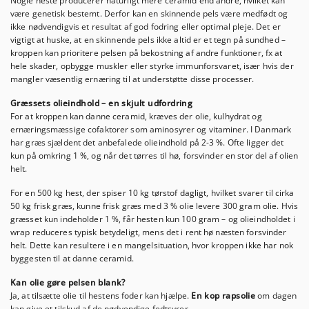
Nogle heste producerer naturligt mere ceramid end andre, hvilket kan
være genetisk bestemt. Derfor kan en skinnende pels være medfødt og
ikke nødvendigvis et resultat af god fodring eller optimal pleje. Det er
vigtigt at huske, at en skinnende pels ikke altid er et tegn på sundhed –
kroppen kan prioritere pelsen på bekostning af andre funktioner, fx at
hele skader, opbygge muskler eller styrke immunforsvaret, især hvis der
mangler væsentlig ernæring til at understøtte disse processer.
Græssets olieindhold – en skjult udfordring
For at kroppen kan danne ceramid, kræves der olie, kulhydrat og
ernæringsmæssige cofaktorer som aminosyrer og vitaminer. I Danmark
har græs sjældent det anbefalede olieindhold på 2-3 %. Ofte ligger det
kun på omkring 1 %, og når det tørres til hø, forsvinder en stor del af olien
helt.
For en 500 kg hest, der spiser 10 kg tørstof dagligt, hvilket svarer til cirka
50 kg frisk græs, kunne frisk græs med 3 % olie levere 300 gram olie. Hvis
græsset kun indeholder 1 %, får hesten kun 100 gram – og olieindholdet i
wrap reduceres typisk betydeligt, mens det i rent hø næsten forsvinder
helt. Dette kan resultere i en mangelsituation, hvor kroppen ikke har nok
byggesten til at danne ceramid.
Kan olie gøre pelsen blank?
Ja, at tilsætte olie til hestens foder kan hjælpe.
En kop rapsolie
om dagen
kan give et tilskud af de nødvendige fedtsyrer.