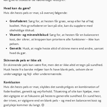
Hvad kan du gøre?
Hvis din hests pels er mat, så overvej følgende:
Grovfoderet
: Sørg for, at hesten får græs, wrap eller hø af høj
kvalitet. Hvis grovfoderet er lavt på olie, kan du supplere med
olieholdige tilskud.
Vitamin- og mineraltilskud
: Sørg for, at hesten får en balanceret
kost, der sikrer, at kroppen kan prioritere alle funktioner – ikke kun
pelsen.
Genetik
: Husk, at nogle heste altid vil skinne mere end andre, uanset
hvad du gør.
Skinnende pels er ikke alt
En skinnende pels kan være flot, men det er ikke altid et tegn på sundhed.
Husk heste fra barske miljøer kan fx have blank pels, selvom de er
undervægtige og fejl- eller underernærede.
Konklusion
Hvis din hests pels er mat, skyldes det sandsynligvis en kombination af
foderkvalitet, genetik og vejrforhold. Tilsætning af olie kan hjælpe, men
det vigtigste er at fokusere på hestens generelle sundhed. En sund hest,
der trives, er vigtigere end en blank pels – og med en balanceret kost og
god pleje kommer du langt. 😊