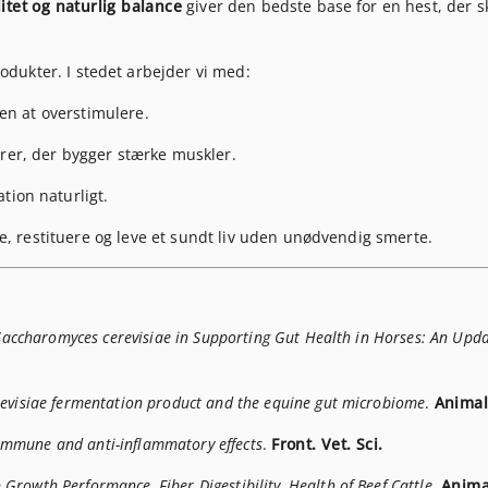
litet og naturlig balance
giver den bedste base for en hest, der s
odukter. I stedet arbejder vi med:
en at overstimulere.
er, der bygger stærke muskler.
ion naturligt.
ere, restituere og leve et sundt liv uden unødvendig smerte.
 Saccharomyces cerevisiae in Supporting Gut Health in Horses: An Upd
evisiae fermentation product and the equine gut microbiome
.
Animal
 immune and anti-inflammatory effects
.
Front. Vet. Sci.
n Growth Performance, Fiber Digestibility, Health of Beef Cattle
.
Anima