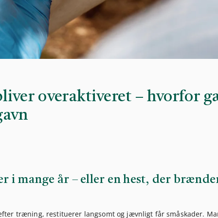
iver overaktiveret – hvorfor g
gavn
er i mange år – eller en hest, der brænde
m efter træning, restituerer langsomt og jævnligt får småskader. M