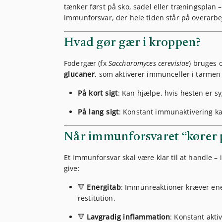
tænker først på sko, sadel eller træningsplan
immunforsvar, der hele tiden står på overarbe
Hvad gør gær i kroppen?
Fodergær (fx
Saccharomyces cerevisiae
) bruges 
glucaner
, som aktiverer immunceller i tarmen (
På kort sigt
: Kan hjælpe, hvis hesten er s
På lang sigt
: Konstant immunaktivering k
Når immunforsvaret “kører 
Et immunforsvar skal være klar til at handle – 
give:
🔻
Energitab
: Immunreaktioner kræver ene
restitution.
🔻
Lavgradig inflammation
: Konstant akti