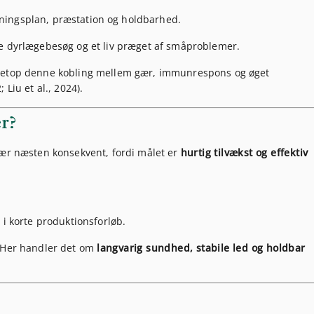
æningsplan, præstation og holdbarhed.
re dyrlægebesøg og et liv præget af småproblemer.
 netop denne kobling mellem gær, immunrespons og øget
Liu et al., 2024).
er?
gær næsten konsekvent, fordi målet er
hurtig tilvækst og effektiv
i korte produktionsforløb.
. Her handler det om
langvarig sundhed, stabile led og holdbar