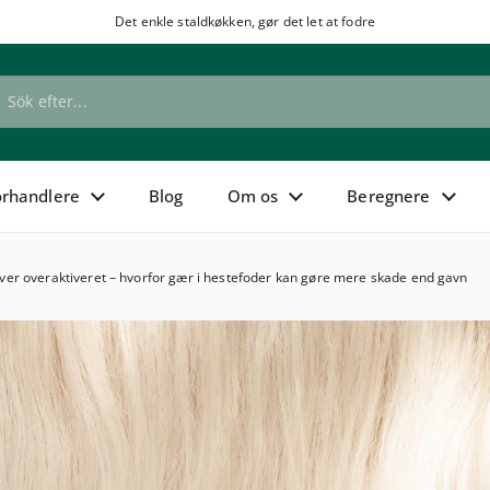
Det enkle staldkøkken, gør det let at fodre
de
orhandlere
Blog
Om os
Beregnere
ver overaktiveret – hvorfor gær i hestefoder kan gøre mere skade end gavn