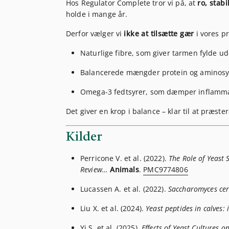
Hos Regulator Complete tror vi på, at
ro, stabi
holde i mange år.
Derfor vælger vi
ikke at tilsætte gær
i vores pr
Naturlige fibre, som giver tarmen fylde ud
Balancerede mængder protein og aminosyr
Omega-3 fedtsyrer, som dæmper inflammat
Det giver en krop i balance – klar til at præst
Kilder
Perricone V. et al. (2022).
The Role of Yeast
Review…
Animals
.
PMC9774806
Lucassen A. et al. (2022).
Saccharomyces cer
Liu X. et al. (2024).
Yeast peptides in calves:
Yi S. et al. (2025).
Effects of Yeast Cultures o