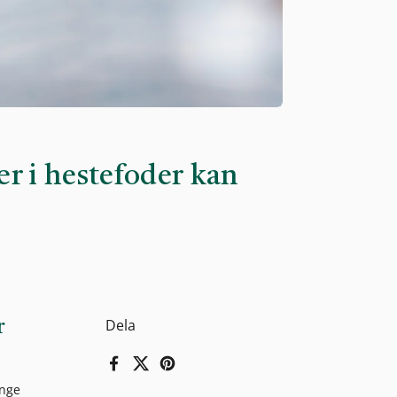
ær i hestefoder kan
Dela
r
Facebook
X (Twitter)
Pinterest
ange