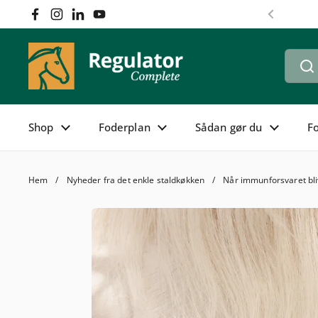
Hoppa till innehållet
Facebook
Instagram
LinkedIn
YouTube
Föregåen
Shop
Foderplan
Sådan gør du
F
Hem
/
Nyheder fra det enkle staldkøkken
/
Når immunforsvaret bli