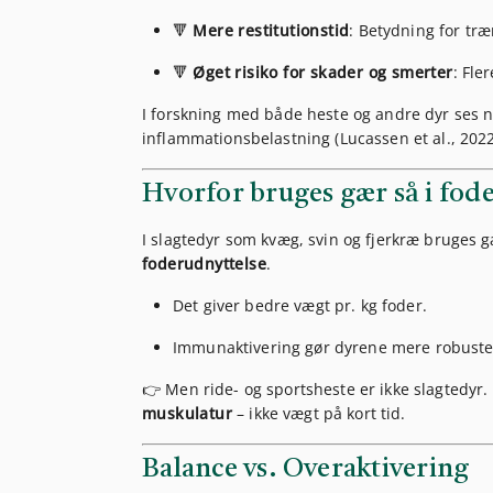
🔻
Mere restitutionstid
: Betydning for tr
🔻
Øget risiko for skader og smerter
: Fle
I forskning med både heste og andre dyr ses
inflammationsbelastning (Lucassen et al., 2022; 
Hvorfor bruges gær så i fod
I slagtedyr som kvæg, svin og fjerkræ bruges 
foderudnyttelse
.
Det giver bedre vægt pr. kg foder.
Immunaktivering gør dyrene mere robuste 
👉 Men ride- og sportsheste er ikke slagtedyr
muskulatur
– ikke vægt på kort tid.
Balance vs. Overaktivering