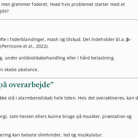
 – men glemmer foderet. Hvad hvis problemet starter med et
jde?
ofte i foderblandinger, mash og tilskud. Det indeholder bl.a.
β-
Perricone et al., 2022).
yg, under antibiotikabehandling eller i hård belastning.
an skabe ubalance.
på overarbejde”
ikke stå i alarmberedskab hele tiden. Hvis det overaktiveres, kan 
rgi, som hesten ellers kunne bruge på muskler, præstation og
vering kan belaste slimhinder, led og muskulatur.