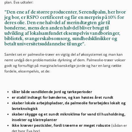
plan. Eva udtaler:
"Den ene af de større producenter, Serendipalm, her hvor
jeg bor, er RSPO certificeret og får en merpris på 10% for
deres olie. Den ene halvdel af merindtægten går til
bønderne, mens den anden halvdel bliver brugt til
udvikling af lokalsamfundet eksempelvis vandboringer,
bibliotek, svangerskabsomsorg, sundhedsklinikker og
betalt universitetsuddannelse til unge".
Samlet set er palmeolie-træer en vigtig del af økosystemet og man kan
nemt undgå den problematiske dyrkning af dem. Palmeolie-træer vokser
godt og fornuftigt på marginale/vanskelige jorde og har en lang række
fordele, eksempelvis, at de:
tåler både vandlidende jord og tørkeperioder
er stabil indtægt for bønderne, og kan høstes året rundt
skaber lokale arbejdspladser, da palmeolie forarbejdes lokalt og
lavteknologisk
skaber skygge og et sundt mikroklima for vand til husholdning,
insekter og klatreplanter
ikke kræver pesticider, fordi træerne er meget robuste
(sådan er
det hvor Eva bor)