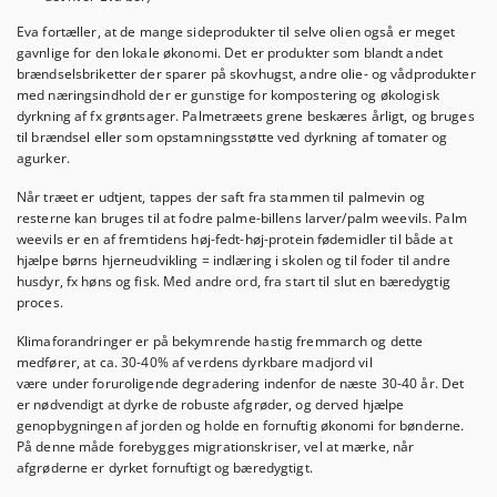
Eva fortæller, at de mange sideprodukter til selve olien også er meget
gavnlige for den lokale økonomi. Det er produkter som blandt andet
brændselsbriketter der sparer på skovhugst, andre olie- og vådprodukter
med næringsindhold der er gunstige for kompostering og økologisk
dyrkning af fx grøntsager. Palmetræets grene beskæres årligt, og bruges
til brændsel eller som opstamningsstøtte ved dyrkning af tomater og
agurker.
Når træet er udtjent, tappes der saft fra stammen til palmevin og
resterne kan bruges til at fodre palme-billens larver/palm weevils. Palm
weevils er en af fremtidens høj-fedt-høj-protein fødemidler til både at
hjælpe børns hjerneudvikling = indlæring i skolen og til foder til andre
husdyr, fx høns og fisk. Med andre ord, fra start til slut en bæredygtig
proces.
Klimaforandringer er på bekymrende hastig fremmarch og dette
medfører, at ca. 30-40% af verdens dyrkbare madjord vil
være under foruroligende degradering indenfor de næste 30-40 år. Det
er nødvendigt at dyrke de robuste afgrøder, og derved hjælpe
genopbygningen af jorden og holde en fornuftig økonomi for bønderne.
På denne måde forebygges migrationskriser, vel at mærke, når
afgrøderne er dyrket fornuftigt og bæredygtigt.