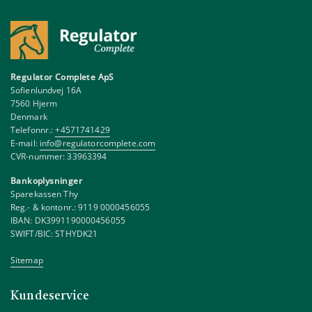
Regulator Complete ApS
Sofienlundvej 16A
7560 Hjerm
Denmark
Telefonnr.:
+4571741429
E-mail:
info@regulatorcomplete.com
CVR-nummer: 33963394
Bankoplysninger
Sparekassen Thy
Reg.- & kontonr.: 9119 0000456055
IBAN: DK3991190000456055
SWIFT/BIC: STHYDK21
Sitemap
Kundeservice