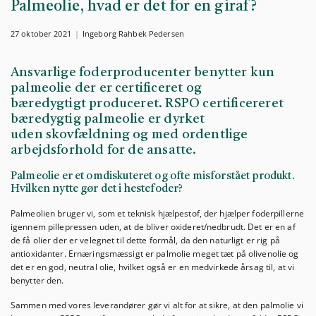
Palmeolie, hvad er det for en giraf?
27 oktober 2021
Ingeborg Rahbek Pedersen
Ansvarlige foderproducenter benytter kun
palmeolie der er certificeret og
bæredygtigt produceret. RSPO certificereret
bæredygtig palmeolie er dyrket
uden skovfældning og med ordentlige
arbejdsforhold for de ansatte.
Palmeolie er et omdiskuteret og ofte misforstået produkt.
Hvilken nytte gør det i hestefoder?
Palmeolien bruger vi, som et teknisk hjælpestof, der hjælper foderpillerne
igennem pillepressen uden, at de bliver oxideret/nedbrudt. Det er en af
de få olier der er velegnet til dette formål, da den naturligt er rig på
antioxidanter. Ernæringsmæssigt er palmolie meget tæt på olivenolie og
det er en god, neutral olie, hvilket også er en medvirkede årsag til, at vi
benytter den.
Sammen med vores leverandører gør vi alt for at sikre, at den palmolie vi