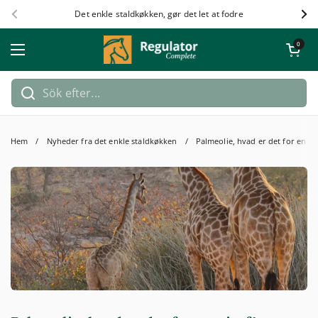
Hoppa till innehållet
Det enkle staldkøkken, gør det let at fodre
Föregående
Näs
Öppna kundv
0
Öppna meny
Hem
/
Nyheder fra det enkle staldkøkken
/
Palmeolie, hvad er det for en gi