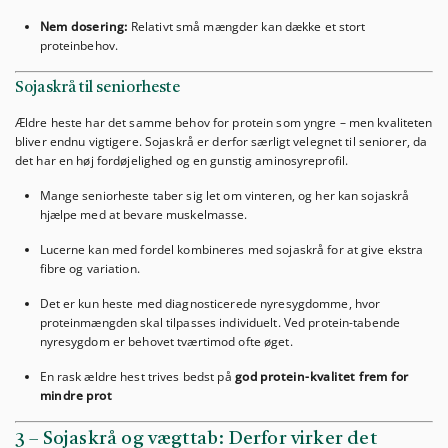
Nem dosering:
Relativt små mængder kan dække et stort
proteinbehov.
Sojaskrå til seniorheste
Ældre heste har det samme behov for protein som yngre – men kvaliteten
bliver endnu vigtigere. Sojaskrå er derfor særligt velegnet til seniorer, da
det har en høj fordøjelighed og en gunstig aminosyreprofil.
Mange seniorheste taber sig let om vinteren, og her kan sojaskrå
hjælpe med at bevare muskelmasse.
Lucerne kan med fordel kombineres med sojaskrå for at give ekstra
fibre og variation.
Det er kun heste med diagnosticerede nyresygdomme, hvor
proteinmængden skal tilpasses individuelt. Ved protein-tabende
nyresygdom er behovet tværtimod ofte øget.
En rask ældre hest trives bedst på
god protein-kvalitet frem for
mindre prot
3 – Sojaskrå og vægttab: Derfor virker det