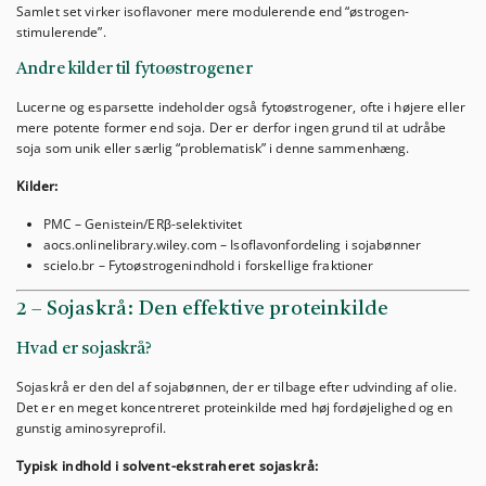
Samlet set virker isoflavoner mere modulerende end “østrogen-
stimulerende”.
Andre kilder til fytoøstrogener
Lucerne og esparsette indeholder også fytoøstrogener, ofte i højere eller
mere potente former end soja. Der er derfor ingen grund til at udråbe
soja som unik eller særlig “problematisk” i denne sammenhæng.
Kilder:
PMC – Genistein/ERβ-selektivitet
aocs.onlinelibrary.wiley.com – Isoflavonfordeling i sojabønner
scielo.br – Fytoøstrogenindhold i forskellige fraktioner
2 – Sojaskrå: Den effektive proteinkilde
Hvad er sojaskrå?
Sojaskrå er den del af sojabønnen, der er tilbage efter udvinding af olie.
Det er en meget koncentreret proteinkilde med høj fordøjelighed og en
gunstig aminosyreprofil.
Typisk indhold i solvent-ekstraheret sojaskrå: