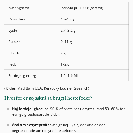
Næringsstof
Indhold pr. 100 g (tørstof)
Råprotein
45–48 g
Lysin
2,7–3,2 g
Sukker
9–11 g
Stivelse
2 g
Fedt
1–2 g
Fordøjelig energi
1,5–1,6 MJ
(Kilder: Mad Barn USA, Kentucky Equine Research)
Hvorfor er sojaskrå så brugt i hestefoder?
Høj fordøjelighed:
ca. 90 % af proteinet udnyttes, mod 50–60 % for
mange græsbaserede kilder.
God aminosyreprofil:
Særligt høj i lysin, der ofte er den
begrænsende aminosyre i hestefoder.