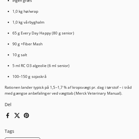
Ingen græs
1,0 kg hø/wrap
1,0 kg vårbyghalm
65 g Every Day Happy (80 g senior)
90 g +Fiber Mash
10 g salt
5 ml RC O3 algeolie (6 ml senior)
100–150 g sojaskrå
Rationen lander typisk på 1,5–1,7 % af kropsvægt pr. dag i tørstof – i tråd
med gængse anbefalinger ved vægttab (Merck Veterinary Manual).
Del
Facebook
X (Twitter)
Pinterest
Tags