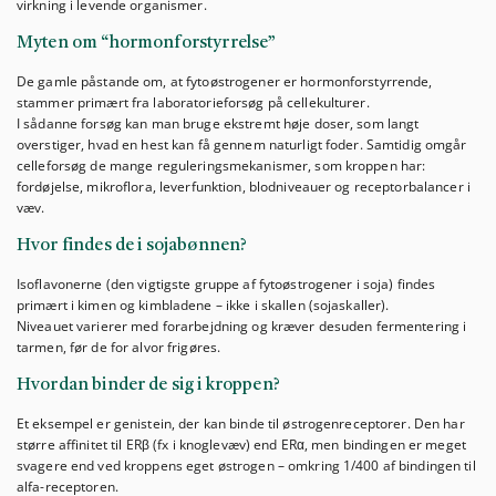
virkning i levende organismer.
Myten om “hormonforstyrrelse”
De gamle påstande om, at fytoøstrogener er hormonforstyrrende,
stammer primært fra laboratorieforsøg på cellekulturer.
I sådanne forsøg kan man bruge ekstremt høje doser, som langt
overstiger, hvad en hest kan få gennem naturligt foder. Samtidig omgår
celleforsøg de mange reguleringsmekanismer, som kroppen har:
fordøjelse, mikroflora, leverfunktion, blodniveauer og receptorbalancer i
væv.
Hvor findes de i sojabønnen?
Isoflavonerne (den vigtigste gruppe af fytoøstrogener i soja) findes
primært i kimen og kimbladene – ikke i skallen (sojaskaller).
Niveauet varierer med forarbejdning og kræver desuden fermentering i
tarmen, før de for alvor frigøres.
Hvordan binder de sig i kroppen?
Et eksempel er genistein, der kan binde til østrogenreceptorer. Den har
større affinitet til ERβ (fx i knoglevæv) end ERα, men bindingen er meget
svagere end ved kroppens eget østrogen – omkring 1/400 af bindingen til
alfa-receptoren.