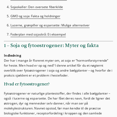
Sojaskaller: Den oversete fiberkilde
GMO og soja: Fakta og holdninger
Lucerne, grønpiller og esparsette: Mulige alternativer
Foderplan med sojaskrå: Et eksempel
1 – Soja og fytoøstrogener: Myter og fakta
Indledning
Der har i mange år floreret myter om, at soja er “hormonforstyrrende”
for heste. Men hvad er op og ned? I denne artikel får du et nøgternt
overblik over fytoøstrogener i soja og andre bælgplanter – og hvorfor de i
praksis sjældent er et problem i hestefoder.
Hvad er fytoøstrogener?
Fytoøstrogener er naturlige plantestoffer, der findes i alle bælgplanter –
også i lucerne og esparsette. De har fået deres navn, fordi de ligner det
østrogen, dyr og mennesker selv danner, når man ser på
molekylestrukturen. Navnet opstod, før man kendte til de præcise
biologiske funktioner, receptorfordeling i kroppen og den samlede