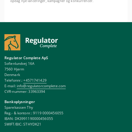
opdag nye lanceringer, kampagner og konkurrencer.
Regulator Complete ApS
Sofienlundvej 16A
7560 Hjerm
Denmark
Telefonnr.:
+4571741429
E-mail:
info@regulatorcomplete.com
CVR-nummer: 33963394
Bankoplysninger
Sparekassen Thy
Reg.- & kontonr.: 9119 0000456055
IBAN: DK3991190000456055
SWIFT/BIC: STHYDK21