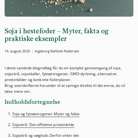
Soja i hestefoder – Myter, fakta og
praktiske eksempler
14. august 2025
Ingeborg Rahbek Pedersen
I dette samlede blogindlæg får du en komplet gennemgang af soja,
sojaskrå, sojaskaller, fytoøstrogener, GMO-dyrkning, alternative
proteinkilder og konkrete foderplaner.
Brug overskrifterne herunder til at springe direkte til det emne, du vil
læse mere om.
Indholdsfortegnelse
Soja og fytoøstrogener: Myter og fakta
Sojaskrå: Den effektive proteinkilde
Sojaskrå og vægttab: Derfor virker det