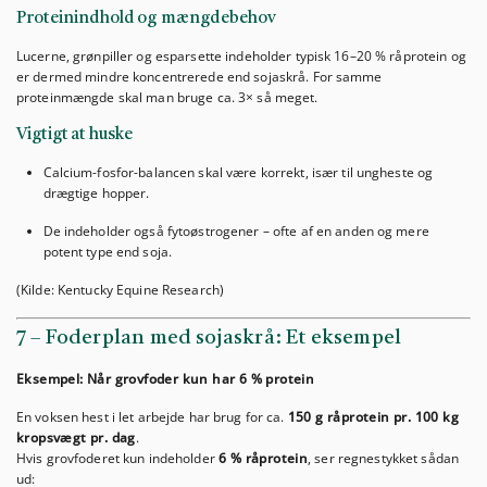
Proteinindhold og mængdebehov
Lucerne, grønpiller og esparsette indeholder typisk 16–20 % råprotein og
er dermed mindre koncentrerede end sojaskrå. For samme
proteinmængde skal man bruge ca. 3× så meget.
Vigtigt at huske
Calcium-fosfor-balancen skal være korrekt, især til ungheste og
drægtige hopper.
De indeholder også fytoøstrogener – ofte af en anden og mere
potent type end soja.
(Kilde: Kentucky Equine Research)
7 – Foderplan med sojaskrå: Et eksempel
Eksempel: Når grovfoder kun har 6 % protein
En voksen hest i let arbejde har brug for ca.
150 g råprotein pr. 100 kg
kropsvægt pr. dag
.
Hvis grovfoderet kun indeholder
6 % råprotein
, ser regnestykket sådan
ud: