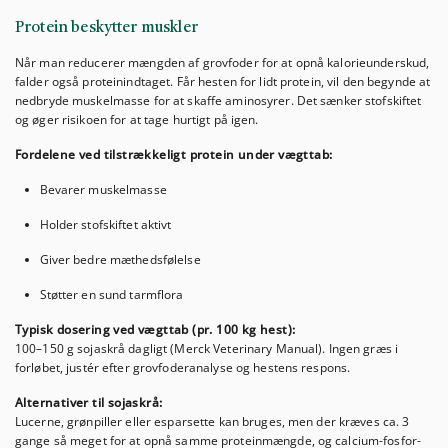
Protein beskytter muskler
Når man reducerer mængden af grovfoder for at opnå kalorieunderskud,
falder også proteinindtaget. Får hesten for lidt protein, vil den begynde at
nedbryde muskelmasse for at skaffe aminosyrer. Det sænker stofskiftet
og øger risikoen for at tage hurtigt på igen.
Fordelene ved tilstrækkeligt protein under vægttab:
Bevarer muskelmasse
Holder stofskiftet aktivt
Giver bedre mæthedsfølelse
Støtter en sund tarmflora
Typisk dosering ved vægttab (pr. 100 kg hest):
100–150 g sojaskrå dagligt (Merck Veterinary Manual). Ingen græs i
forløbet, justér efter grovfoderanalyse og hestens respons.
Alternativer til sojaskrå:
Lucerne, grønpiller eller esparsette kan bruges, men der kræves ca. 3
gange så meget for at opnå samme proteinmængde, og calcium-fosfor-