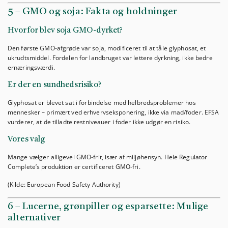
5 – GMO og soja: Fakta og holdninger
Hvorfor blev soja GMO-dyrket?
Den første GMO-afgrøde var soja, modificeret til at tåle glyphosat, et
ukrudtsmiddel. Fordelen for landbruget var lettere dyrkning, ikke bedre
ernæringsværdi.
Er der en sundhedsrisiko?
Glyphosat er blevet sat i forbindelse med helbredsproblemer hos
mennesker – primært ved erhvervseksponering, ikke via mad/foder. EFSA
vurderer, at de tilladte restniveauer i foder ikke udgør en risiko.
Vores valg
Mange vælger alligevel GMO-frit, især af miljøhensyn. Hele Regulator
Complete’s produktion er certificeret GMO-fri.
(Kilde: European Food Safety Authority)
6 – Lucerne, grønpiller og esparsette: Mulige
alternativer