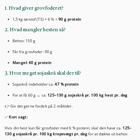
1. Hvad giver grovfoderet?
1,5 kg tørstof (TS) × 6 % =
90 g protein
2. Hvad mangler hesten så?
Behov: 150 g
Får fra grovfoder: 90 g
Mangel: 60 g protein
3. Hvor meget sojaskrå skal der til?
Sojaskrå indeholder ca.
47 % protein
For at få 60 g → ca.
125–130 g sojaskrå pr. 100 kg hest pr. dag
👉 Giv det gerne fordelt på 2 måltider.
✅
Kort sagt:
Hvis din hest kun får grovfoder med 6 % protein, skal den have ca.
125–
130 g sojaskrå pr. 100 kg kropsvægt pr. dag
for at dække sit behov.