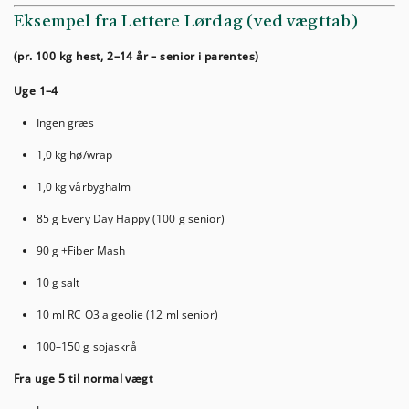
Eksempel fra Lettere Lørdag (ved vægttab)
(pr. 100 kg hest, 2–14 år – senior i parentes)
Uge 1–4
Ingen græs
1,0 kg hø/wrap
1,0 kg vårbyghalm
85 g Every Day Happy (100 g senior)
90 g +Fiber Mash
10 g salt
10 ml RC O3 algeolie (12 ml senior)
100–150 g sojaskrå
Fra uge 5 til normal vægt