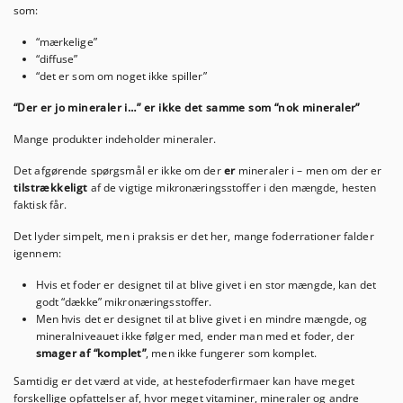
som:
“mærkelige”
“diffuse”
“det er som om noget ikke spiller”
“Der er jo mineraler i…” er ikke det samme som “nok mineraler”
Mange produkter indeholder mineraler.
Det afgørende spørgsmål er ikke om der
er
mineraler i – men om der er
tilstrækkeligt
af de vigtige mikronæringsstoffer i den mængde, hesten
faktisk får.
Det lyder simpelt, men i praksis er det her, mange foderrationer falder
igennem:
Hvis et foder er designet til at blive givet i en stor mængde, kan det
godt “dække” mikronæringsstoffer.
Men hvis det er designet til at blive givet i en mindre mængde, og
mineralniveauet ikke følger med, ender man med et foder, der
smager af “komplet”
, men ikke fungerer som komplet.
Samtidig er det værd at vide, at hestefoderfirmaer kan have meget
forskellige opfattelser af, hvor meget vitaminer, mineraler og andre