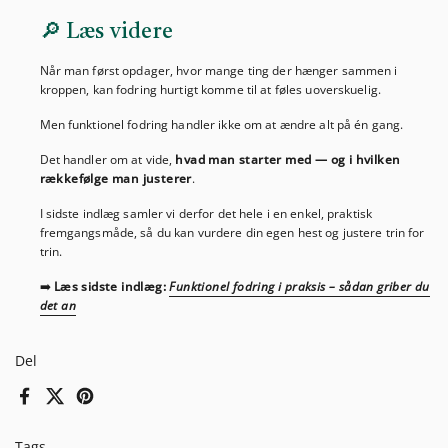
🔎 Læs videre
Når man først opdager, hvor mange ting der hænger sammen i
kroppen, kan fodring hurtigt komme til at føles uoverskuelig.
Men funktionel fodring handler ikke om at ændre alt på én gang.
Det handler om at vide,
hvad man starter med — og i hvilken
rækkefølge man justerer
.
I sidste indlæg samler vi derfor det hele i en enkel, praktisk
fremgangsmåde, så du kan vurdere din egen hest og justere trin for
trin.
➡️
Læs sidste indlæg:
Funktionel fodring i praksis – sådan griber du
det an
Del
Facebook
X (Twitter)
Pinterest
Tags