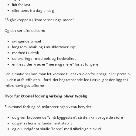
lidt for lavt
eller uens fra dag til dag
Så går kroppen i “kompenserings-mode”.
Og det ser ofte ud som:
svingende trivsel
langsom udvikling i muskler/overlinje
mathed i udtryk
udfordringer med pels og hovkvalitet
en hest, der kræver “mere og mere” for at fungere
I de situationer kan man let komme til at skrue op for energi eller protein
– uden at få effekten – fordi det begrænsende led i virkeligheden ligger i
mikronæringsstofferne.
Hvor funktionel fodring virkelig bliver tydelig
Funktionel fodring på mikronæringsniveau betyder:
du giver kroppen de “små byggesten”, så den kan bruge de store
du gør rationens fundament stabilt
og du undgår at skulle “lappe” med tilfældige tilskud