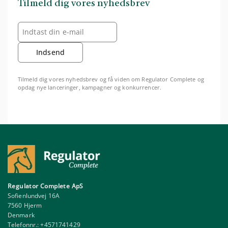
Tilmeld dig vores nyhedsbrev
Indsend
Tilmeld dig vores nyhedsbrev og få viden om Regulator Complete og
opdag nye lanceringer, kampagner og konkurrencer.
Regulator Complete ApS
Sofienlundvej 16A
7560 Hjerm
Denmark
Telefonnr.:
+4571741429