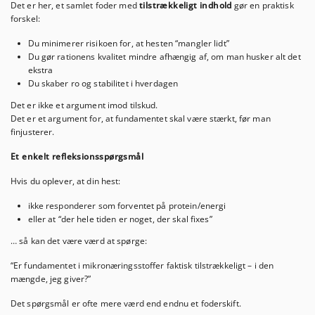
Det er her, et samlet foder med
tilstrækkeligt indhold
gør en praktisk
forskel:
Du minimerer risikoen for, at hesten “mangler lidt”
Du gør rationens kvalitet mindre afhængig af, om man husker alt det
ekstra
Du skaber ro og stabilitet i hverdagen
Det er ikke et argument imod tilskud.
Det er et argument for, at fundamentet skal være stærkt, før man
finjusterer.
Et enkelt refleksionsspørgsmål
Hvis du oplever, at din hest:
ikke responderer som forventet på protein/energi
eller at “der hele tiden er noget, der skal fixes”
… så kan det være værd at spørge:
“Er fundamentet i mikronæringsstoffer faktisk tilstrækkeligt – i den
mængde, jeg giver?”
Det spørgsmål er ofte mere værd end endnu et foderskift.