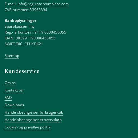
E-mail:
info@regulatorcomplete.com
CVR-nummer: 33963394
Bankoplysninger
Sparekassen Thy
Reg.- & kontonr.: 9119 0000456055
IBAN: DK3991190000456055
SWIFT/BIC: STHYDK21
Sitemap
Kundeservice
Om os
Kontakt os
FAQ
Downloads
Handelsbetingelser forbrugerkøb
Handelsbetingelser erhvervskøb
Cookie- og privatlivspolitik