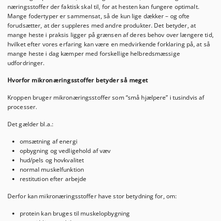
næringsstoffer der faktisk skal til, for at hesten kan fungere optimalt.
Mange fodertyper er sammensat, så de kun lige dækker – og ofte
forudsætter, at der suppleres med andre produkter. Det betyder, at
mange heste i praksis ligger på grænsen af deres behov over længere tid,
hvilket efter vores erfaring kan være en medvirkende forklaring på, at så
mange heste i dag kæmper med forskellige helbredsmæssige
udfordringer.
Hvorfor mikronæringsstoffer betyder så meget
Kroppen bruger mikronæringsstoffer som “små hjælpere” i tusindvis af
processer.
Det gælder bl.a.:
omsætning af energi
opbygning og vedligehold af væv
hud/pels og hovkvalitet
normal muskelfunktion
restitution efter arbejde
Derfor kan mikronæringsstoffer have stor betydning for, om:
protein kan bruges til muskelopbygning