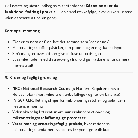
I næste og sidste indlæg samler vi trådene:
Sådan tænker du
👉
funktionel fodring i praksis
– i en enkel rækkefølge, hvor du kan justere
uden at ændre alt på én gang.
Kort opsummering
“Der er mineraler i” er ikke det samme som “der er nok”
Mikronæringsstoffer påvirker, om protein og energi kan udnyttes
Små mangler over tid kan give diffuse udfordringer
Et samlet foder med tilstrækkeligt indhold gør rationens fundament
mere stabilt
Kilder og fagligt grundlag
📚
NRC (National Research Council):
Nutrient Requirements of
Horses
(vitaminer, mineraler, anbefalinger og ration-balance)
INRA / KER
:
Retningslinjer for mikronæringsstoffer og balancer i
hestens ernæring
Videnskabelig litteratur om mineralinteraktioner og
mikronæringsstofafhængige processer
Veterinær og ernæringsfaglig praksis
,
hvor rationens
mikronæringsfundament vurderes før yderligere tilskud
_______________________________________________________________________________